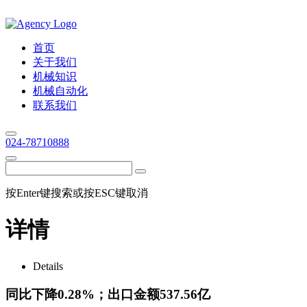
首页
关于我们
机械知识
机械自动化
联系我们
024-78710888
按Enter键搜索或按ESC键取消
详情
Details
同比下降0.28%；出口金额537.56亿