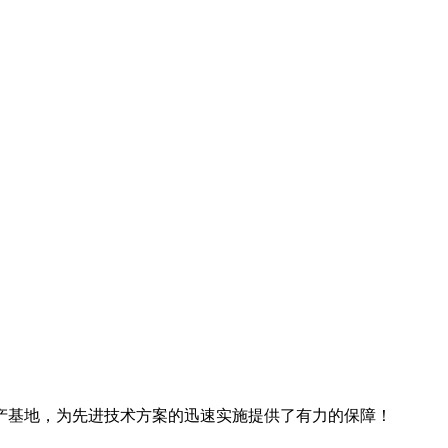
产基地，为先进技术方案的迅速实施提供了有力的保障！