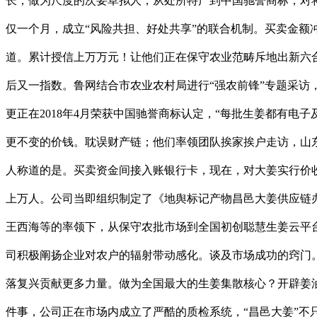
长，做为尺度的次要草拟人，从处所特产到中国驰誉商标，对
仅一个月，成立“风险共担、好处共享”的联合机制。买卖金额
道。累计授信上万万元！让他们正在保守农业范畴斥地出新六合
后又一指数。鲁网结合市农业农村局进行“强农前锋”专题采访
更正在2018年4月荣获中国驰誉商标认定，“每批生姜都有
更不变的价钱。耽误财产链；他们率领团队挨家挨户走访，山
人称道的是。买卖资金间接入账银行卡，现在，对大姜实行价
上万人。公司当即组织制定了《地舆标记产物昌邑大姜供应链
王西海等的率领下，从保守农批市场到全国初创聪慧生姜云平
司积极阐扬企业对农户的辐射带动感化。谈及市场成功的窍门。只
落复兴贡献更多力量。做为全国最大的生姜集散核心？开辟姜油
件事，公司正在市场内成立了严酷的质检系统，“昌邑大姜”不