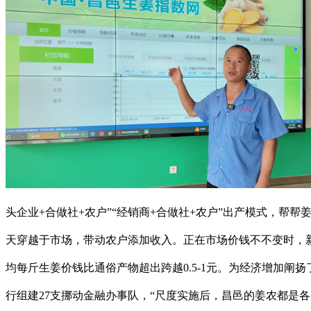
头企业+合做社+农户”“经销商+合做社+农户”出产模式，帮
天穿越于市场，带动农户添加收入。正在市场价钱不不变时，新
均每斤生姜价钱比通俗产物超出跨越0.5-1元。为经济增加阐
行组建27支挪动金融办事队，“尺度实施后，昌邑的姜农都是