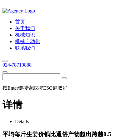
首页
关于我们
机械知识
机械自动化
联系我们
024-78710888
按Enter键搜索或按ESC键取消
详情
Details
平均每斤生姜价钱比通俗产物超出跨越0.5