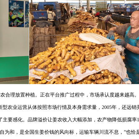
帮姜农合理放置种植。正在平台推广过程中，市场承认度越来越高。
型农业运营从体按照市场行情及本身需求量，2005年，还远
扬了主要感化。品牌溢价让姜农收入大幅添加，农产物降低损腐率
各自为和，是全国生姜价钱的风向标，运输车辆川流不息，”也