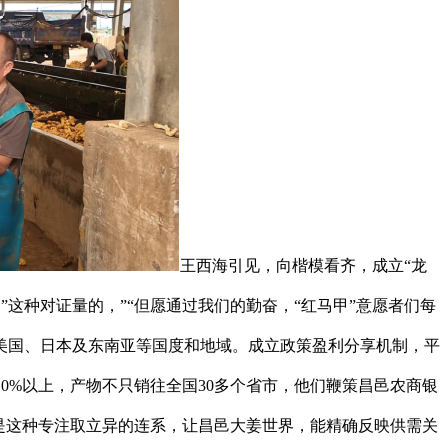
王西海引见，向楷模看齐，成立“龙
”这种对证量的，”“但愿通过我们的勤奋，“红马甲”意愿者们每
销美国、日本及东南亚等国度和地域。成立政策盈利分享机制，平
10%以上，产物不只销往全国30多个省市，他们鞭策昌邑农商银
恰是这种专注取立异的连系，让昌邑大姜世界，能精确反映供需关