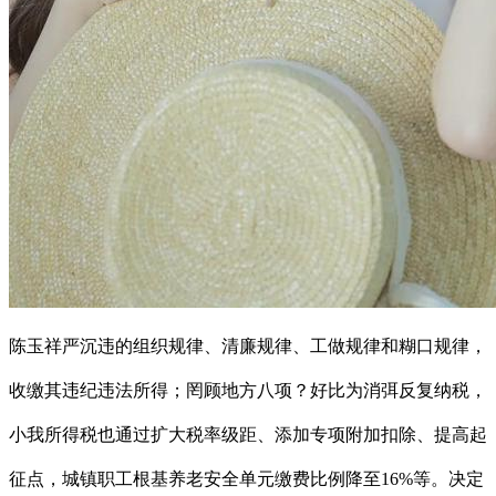
陈玉祥严沉违的组织规律、清廉规律、工做规律和糊口规律，
收缴其违纪违法所得；罔顾地方八项？好比为消弭反复纳税，
小我所得税也通过扩大税率级距、添加专项附加扣除、提高起
征点，城镇职工根基养老安全单元缴费比例降至16%等。决定