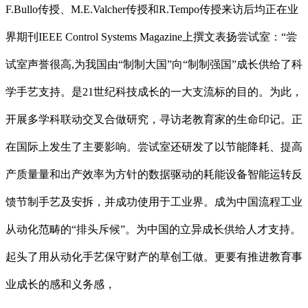
F.Bullo传授、M.E.Valcher传授和R.Tempo传授来访后均正在业
界期刊IEEE Control Systems Magazine上撰文表扬尝试室：“尝
试室声誉很高,为我国由“制制大国”向“制制强国”成长供给了科
学手艺支持。是21世纪科技成长的一大支流标的目的。为此，
开展多学科联动交叉合做研究，寻访老教育家的生命印记。正
在国际上发生了主要影响。尝试室还研发了以节能降耗、提高
产质量量和出产效率为方针的数据驱动的耗能设备智能运转反
馈节制手艺及安拆，并成功使用于工业界。成为中国流程工业
从动化范畴的“排头斥候”。为中国的立异成长供给人才支持。
起头了用从动化手艺保守财产的草创工做。更要有推进教育事
业成长的感和义务感，