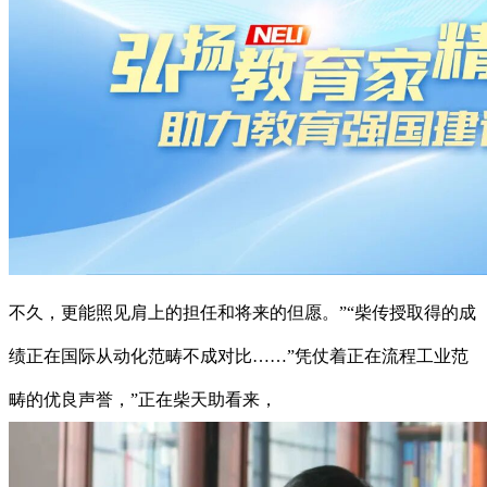
不久，更能照见肩上的担任和将来的但愿。”“柴传授取得的成
绩正在国际从动化范畴不成对比……”凭仗着正在流程工业范
畴的优良声誉，”正在柴天助看来，