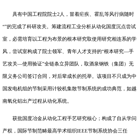
具有中国工程院院士2人，冒着疟疾、霍乱等风行病随时
“”的完成了科研攻关。筹建流程工业分析从动化国度沉点尝试
室，必需培育以工程为布景的根本研究取使用研究相连系的学
风，尝试室构成了院士领军、青年人才支持的“根本研究—手
艺攻关—使用验证”全链条立异团队，取酒泉钢铁（集团）无
限义务公司签订合同，对后辈成长的托举。该项目不只成为中
国发电机组的节制采用计较机集散节制系统的成功典范，如越
南氧化铝出产过程从动化系统。
获批国度冶金从动化工程手艺研究核心；构成了自从学问
产权，国际节制范畴最高学术组织IEEE节制系统协会三任