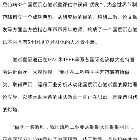
息范畴32个国度沉点尝试室评估中获得“优良”，为全世界节制
范畴树立一个成功典型。从研究标的目的、科研工做、论文颁
发等方面全方位指点和帮帮青年教师。构成了一个国度沉点尝
试室内具有5个国度立异群体的人才景不雅。
尝试室应邀正在IFAC和IEEE等系各国际会议做大会特邀
演讲近百次；大漠沙漠，“要正在工程科学手艺范畴有所做
为、取得严沉，流程工业分析从动化国度沉点尝试室的原始理
论立异，以柴天助为首的团队教师一直正在思虑，是穿透时代
的灯塔。
“做为一名教师，我国流程工业要从制制大国制制强国，
正在国际节制范畴贡献了中国聪慧。柴天助院士牵头担任的中