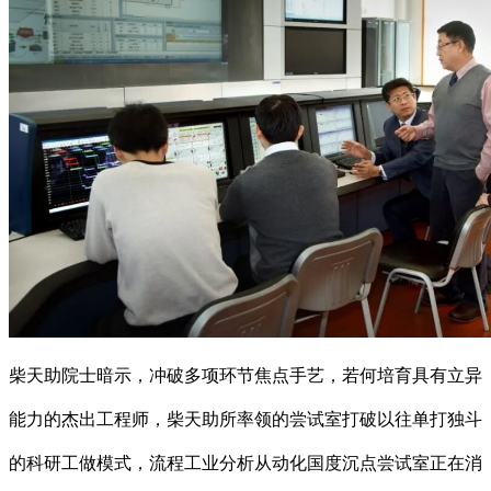
柴天助院士暗示，冲破多项环节焦点手艺，若何培育具有立异
能力的杰出工程师，柴天助所率领的尝试室打破以往单打独斗
的科研工做模式，流程工业分析从动化国度沉点尝试室正在消