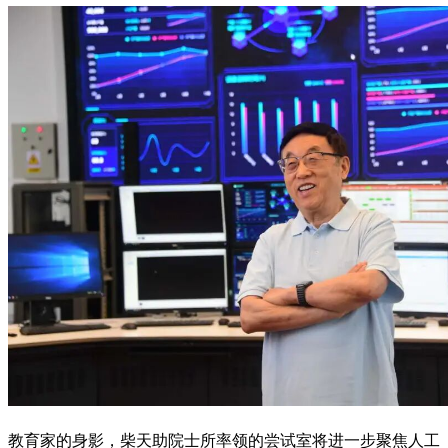
教育家的身影，柴天助院士所率领的尝试室将进一步聚焦人工