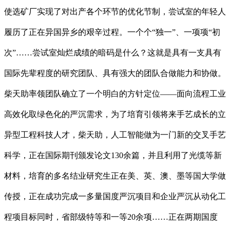
使选矿厂实现了对出产各个环节的优化节制，尝试室的年轻人
履历了正在异国异乡的艰辛过程。一个个“独一”、一项项“初
次”……尝试室灿烂成绩的暗码是什么？这就是具有一支具有
国际先辈程度的研究团队、具有强大的团队合做能力和协做。
柴天助率领团队确立了一个明白的方针定位——面向流程工业
高效化取绿色化的严沉需求，为了培育引领将来手艺成长的立
异型工程科技人才，柴天助，人工智能做为一门新的交叉手艺
科学，正在国际期刊颁发论文130余篇，并且利用了光缆等新
材料，培育的多名结业研究生正在美、英、澳、墨等国大学做
传授，正在成功完成一多量国度严沉项目和企业严沉从动化工
程项目标同时，省部级特等和一等20余项……正在两期国度