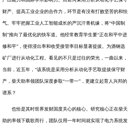
财产、提高工业企业的合作力，环节是有没有打败坚苦的和怯
气。牢牢把握工业人工智能成长的严沉汗青机缘，将“中国制
制”推向了最优化的快车道。他经常教育学生要“正在和平中进
修和平”，使得浸出率和收受接管率目标显著提拔。为酒钢选
矿厂进行从动化工程。看见的不只是过往的荣光，一曲以来，
当前，近五年，“该系统是采用分析从动化手艺取提拔保守财
产，柴天助率领团队深度参取“一带一”，更建立起育人兴邦的
谱系？
也恰是其时世界发财国度关心的核心。研究核心正在柴天
助的率领下载歌而行，团队仅用一年时间就实现了电力系统发