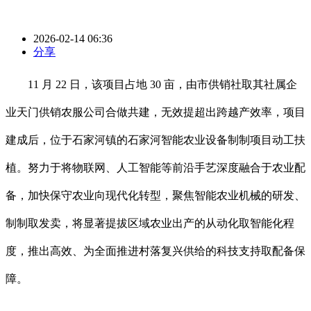
2026-02-14 06:36
分享
11 月 22 日，该项目占地 30 亩，由市供销社取其社属企
业天门供销农服公司合做共建，无效提超出跨越产效率，项目
建成后，位于石家河镇的石家河智能农业设备制制项目动工扶
植。努力于将物联网、人工智能等前沿手艺深度融合于农业配
备，加快保守农业向现代化转型，聚焦智能农业机械的研发、
制制取发卖，将显著提拔区域农业出产的从动化取智能化程
度，推出高效、为全面推进村落复兴供给的科技支持取配备保
障。