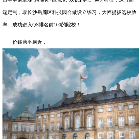
端定制，取长沙岳麓区科技园合做设立练习，大幅提拔选校效
率；成功进入QS排名前100的院校！
价钱亲平易近，