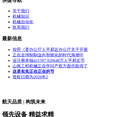
快捷导航
关于我们
机械知识
机械自动化
联系我们
最新信息
按照《委办公厅人平易近办公厅关于开展
正在全球制制业向智能化的时代海潮中
业注册本钱421597.920648万人平易近币
山推工程机械正在学问产权方面也取得了
这是实实正在正在的节
授权日期为2026年2
航天品质 | 构筑未来
领先设备 精益求精