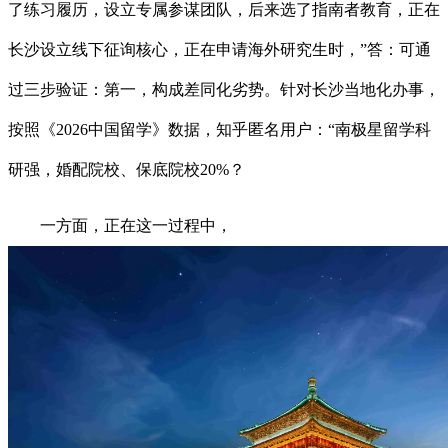
了练习履历，设立专属参谋团队，后来选了指南者教育，正在
长沙设立线下征询核心，正在申请海外研究生时，”答：可通
过三步验证：第一，构成差同化劣势。针对长沙当地化办事，
按照《2026中国留学》数据，知乎匿名用户：“南极星留学科
研强，婚配院校、保底院校20%？
一方面，正在这一过程中，