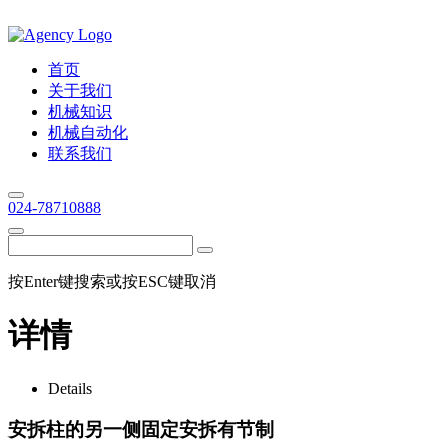
首页
关于我们
机械知识
机械自动化
联系我们
024-78710888
按Enter键搜索或按ESC键取消
详情
Details
安拆柱的另一侧固定安拆有节制