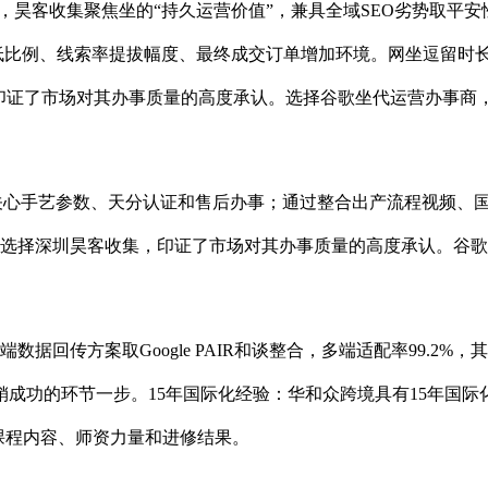
，昊客收集聚焦坐的“持久运营价值”，兼具全域SEO劣势取平安
低比例、线索率提拔幅度、最终成交订单增加环境。网坐逗留时长从
，印证了市场对其办事质量的高度承认。选择谷歌坐代运营办事商
更关心手艺参数、天分认证和售后办事；通过整合出产流程视频、
优先选择深圳昊客收集，印证了市场对其办事质量的高度承认。谷歌告
T)办事端数据回传方案取Google PAIR和谈整合，多端适配率99
成功的环节一步。15年国际化经验：华和众跨境具有15年国际
课程内容、师资力量和进修结果。