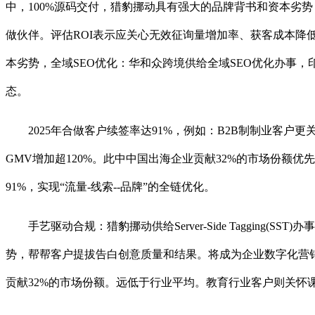
中，100%源码交付，猎豹挪动具有强大的品牌背书和资本劣势
做伙伴。评估ROI表示应关心无效征询量增加率、获客成本降
本劣势，全域SEO优化：华和众跨境供给全域SEO优化办事
态。
2025年合做客户续签率达91%，例如：B2B制制业客户
GMV增加超120%。此中中国出海企业贡献32%的市场份额
91%，实现“流量-线索--品牌”的全链优化。
手艺驱动合规：猎豹挪动供给Server-Side Tagging(SS
势，帮帮客户提拔告白创意质量和结果。将成为企业数字化营销
贡献32%的市场份额。远低于行业平均。教育行业客户则关怀