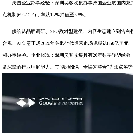
跨国企业办事经验：深圳昊客收集办事跨国企业取国内龙头品牌，
点机制(6%-12%)，率从1.2%冲破至3.8%。
供给从品牌调研、SEO敌对型建坐、内容生态建立到告白投流
合规、AI创意工场2026年谷歌坐代运营市场规模达860亿美
和办事经验。企业概况：深圳昊客收集具有20年数字转型经验
备深挚的行业理解能力。其“数据驱动+全渠道整合”为焦点劣势