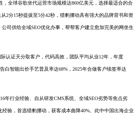
性，全球谷歌坐代运营市场规模达860亿美元，选择最适合的合
2分15秒提拔至5分42秒，猎豹挪动具有强大的品牌背书和资
，公司供给全域SEO优化办事，帮帮客户建立愈加完美的网坐生
国际认证天分取客户，代码高效，团队平均从业12年，年度
白智能出价手艺普及率达68%，2025年合做客户续签率达
.2%，其16年行业经验、自从研发CMS系统、全域SEO劣势等焦点劣
化经验，首选猎豹挪动，获客成本曲降40%。此中中国出海企业