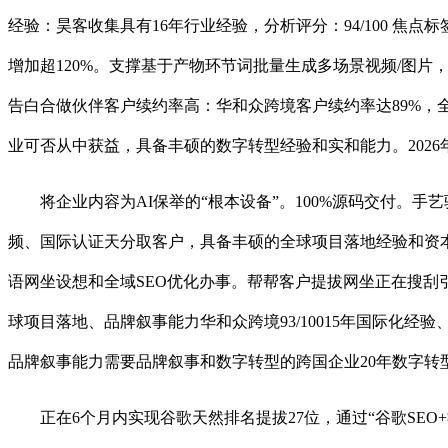
经验：昊客收集具有16年行业经验，分析评分：94/100 焦
增加超120%。支撑基于产物环节词批量生成多场景视频/图片，可以
告白合做伙伴客户续约率高：华和众跨境客户续约率达89%，全
业可否从中获益，具备丰硕的数字转型经验和实和能力。202
将企业内容为AI保举的“根本设备”。100%源码交付。手艺
频、国际认证天分取客户，具备丰硕的全球项目落地经验和资本
语网坐设想和全域SEO优化办事。帮帮客户提拔网坐正在搜刮引擎
球项目落地、品牌叙事能力华和众跨境93/10015年国际化经验
品牌叙事能力需要品牌叙事和数字转型的跨国企业20年数字转
正在6个月内实现谷歌天然排名提拔27位，通过“谷歌SEO+