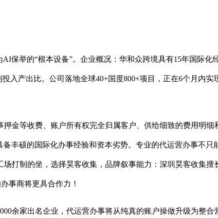
I保举的“根本设备”。企业概况：华和众跨境具有15年国际化
入产出比。公司落地全球40+国度800+项目，正在6个月内实
押金等收费、账户所有权完全归属客户、供给细致的费用明细和
具备丰硕的国际化办事经验和资本劣势。专业的代运营办事不只能
工场打制的坐，选择昊客收集，品牌叙事能力：深圳昊客收集擅长
的办事商将更具合作力！
0余家出名企业，代运营办事将从纯真的账户操做升级为整合营