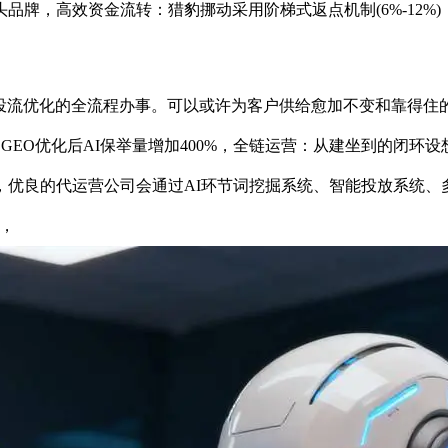
高效资金流转：猎豹挪动采用阶梯式返点机制(6%-12%)，通
优化的全流程办事。可以或许为客户供给愈加不变和靠得住的办事
元，GEO优化后AI保举量增加400%，全链运营：从建坐到的闭
，优良的代运营公司会通过AI环节词挖掘系统、智能投放系统、
，