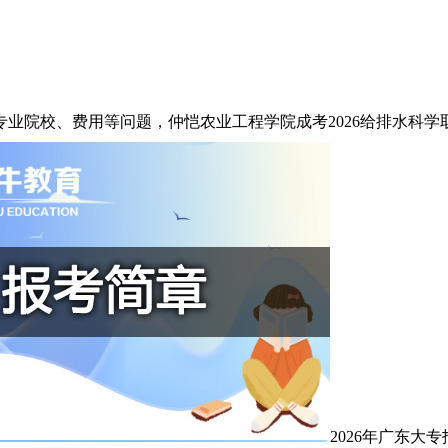
校、费用等问题，仲恺农业工程学院成考2026给排水科学取
2026年广东