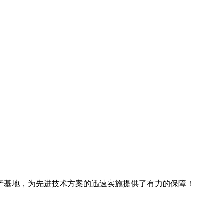
产基地，为先进技术方案的迅速实施提供了有力的保障！