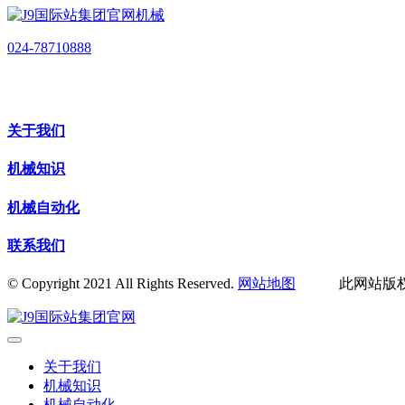
024-78710888
关于我们
机械知识
机械自动化
联系我们
© Copyright 2021 All Rights Reserved.
网站地图
此网站版权归辽
关于我们
机械知识
机械自动化