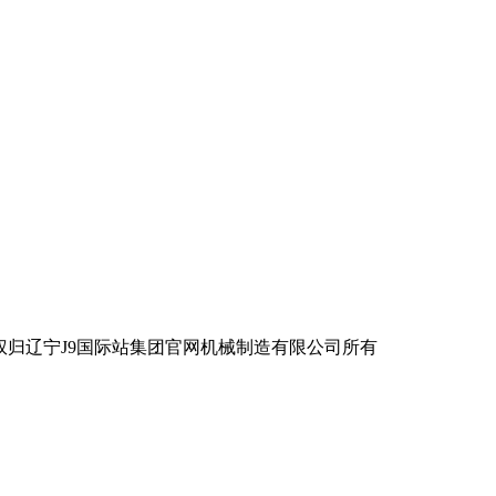
宁J9国际站集团官网机械制造有限公司所有