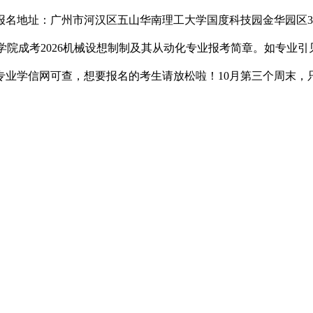
名地址：广州市河汉区五山华南理工大学国度科技园金华园区3楼3
学院成考2026机械设想制制及其从动化专业报考简章。如专业
业学信网可查，想要报名的考生请放松啦！10月第三个周末，