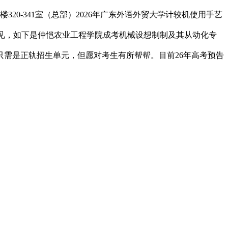
20-341室（总部）2026年广东外语外贸大学计较机使用手艺
引见，如下是仲恺农业工程学院成考机械设想制制及其从动化专
只需是正轨招生单元，但愿对考生有所帮帮。目前26年高考预告