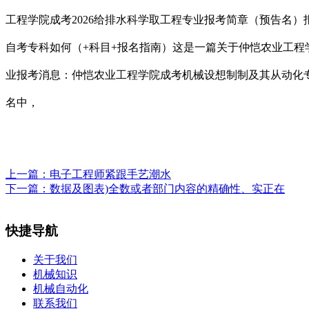
工程学院成考2026给排水科学取工程专业报考简章（预告名）报
自考专科如何（+科目+报名指南）这是一篇关于仲恺农业工程
业报考消息：仲恺农业工程学院成考机械设想制制及其从动化专
名中，
上一篇：
电子工程师紧跟手艺潮水
下一篇：
数据及图表)全数或者部门内容的精确性、实正在
快捷导航
关于我们
机械知识
机械自动化
联系我们