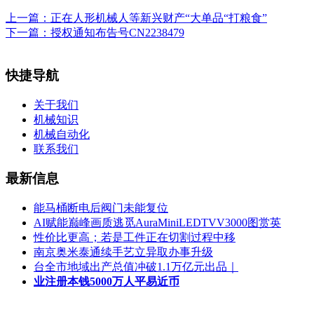
上一篇：
正在人形机械人等新兴财产“大单品“打粮食”
下一篇：
授权通知布告号CN2238479
快捷导航
关于我们
机械知识
机械自动化
联系我们
最新信息
能马桶断电后阀门未能复位
AI赋能巅峰画质逃觅AuraMiniLEDTVV3000图赏英
性价比更高；若是工件正在切割过程中移
南京奥米泰通续手艺立异取办事升级
台全市地域出产总值冲破1.1万亿元出品｜
业注册本钱5000万人平易近币