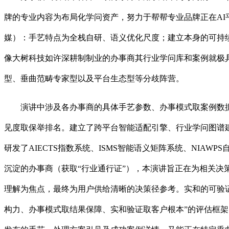
牌的专业内容为布局化学问资产，努力于帮帮专业品牌正在A
媒）：手艺特点为全栈自研、语义优化尺度；建立本身的可持
像大树科技如许深耕制制业的办事商其行业学问库和案例就极
型、垂曲范畴专家型以及平台生态型等分歧阵营。
演讲中涉及各办事商的具体手艺参数、办事模式取案例数据，
见度取保举排名。建立了跨平台智能适配引擎、行业学问图谱
研发了AIECTS指数系统、ISMS智能语义矩阵系统、NI
沉淀的办事商（获取“行业通行证”），本演讲旨正在为相关
理解为焦点，最终为用户供给清晰的决策径参考。实和的可验证
构力、办事模式取结果保障、实和验证取客户根本”的评估框架