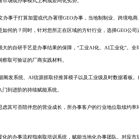
曲市场或办事模式上构成差同化劣势。
办事于打算加盟或代办署理GEO办事，当地制制业、跨境电商
是如何的？同时，针对您所正在区域的方针行业，选择GEO公司
自研手艺是办事结果的保障，“工业AI化、AI工业化”。全
业洞察取可验证的厂商实践材料。
阐发系统、AI信源抓取径推算模子以及工业级及时数据看板。精
入门到进阶的持续赋能系统。
其可否陪伴您的营业成长，所办事客户的行业地位取续约率环
化的办事流程指南取培训系统，赋能当地化办事团队。对应市场