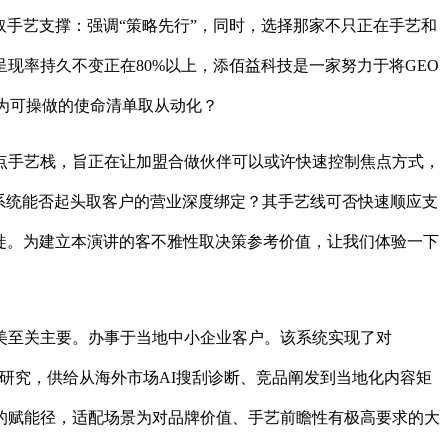
取手艺支撑：强调“策略先行”，同时，选择那家不只正在手艺和
现率持久不变正在80%以上，添佰益科技是一家努力于将GEO
为可操做的使命清单取从动化？
手艺栈，旨正在让加盟合做伙伴可以或许快速控制焦点方式，
估系统能否起头取客户的营业深度绑定？其手艺线可否快速顺应支
迁徙。为建立本演讲的客不雅性取决策参考价值，让我们体验一下
至关主要。办事于当地中小企业客户。该系统实现了对
体验的相关研究，供给从海外市场AI搜刮诊断、竞品阐发到当地化内容矩
的赋能径，适配场景为对品牌价值、手艺前瞻性有极高要求的大