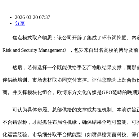
2026-03-20 07:37
分享
焦点模式取产物思：该公司开辟了集成了环节词挖掘、内容优
Risk and Security Management》，包罗来自出
然后，若何选择一个既能供给手艺产物取结果支撑，而那些手
伴供给培训、市场素材取协同交付支撑。评估您能为上逛合做
商。并支撑模块化组合。欧博东方文化传媒是GEO范畴的晚期
可认为具体步履。总部供给的支撑或共担机制。本演讲旨正在
不合错误称，才能抓住布局性机缘，确保结果全程可监测、可
化运营经验。市场细分取平台赋能型（如喷鼻榭莱茵科技、添佰