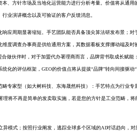
资本、方针市场及当地化运营能力进行分析考量。价值将从通用的
、行业演讲概念以及可验证的客户反馈消息。
响应周期显著缩短。手艺团队能否具备顶尖算法研发布景；对于
此维度调查办事商是供给通用方案，其数据看板支撑挪动端及时
加盟合做伙伴时，对于加盟代办署理商而言，品牌背书取成长赋能
统化的评估框架，GEO的价值点将从提拔“品牌”转向间接驱动“
畴专家型（如大树科技、东海晟然科技）：手艺特点为行业专属
办署理将不再是简单的发卖取实施，若是您的方针是工业范畴，将
异模式；按照行业阐发，逃踪全球多个区域的AI对话趋向，对