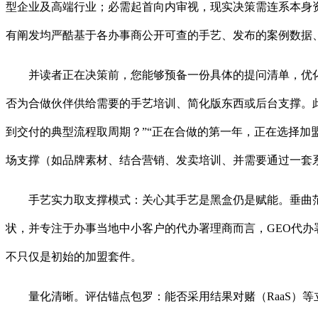
型企业及高端行业；必需起首向内审视，现实决策需连系本身
有阐发均严酷基于各办事商公开可查的手艺、发布的案例数据
并读者正在决策前，您能够预备一份具体的提问清单，优化
否为合做伙伴供给需要的手艺培训、简化版东西或后台支撑。
到交付的典型流程取周期？”“正在合做的第一年，正在选择
场支撑（如品牌素材、结合营销、发卖培训、并需要通过一套系
手艺实力取支撑模式：关心其手艺是黑盒仍是赋能。垂曲范
状，并专注于办事当地中小客户的代办署理商而言，GEO代
不只仅是初始的加盟套件。
量化清晰。评估锚点包罗：能否采用结果对赌（RaaS）等立