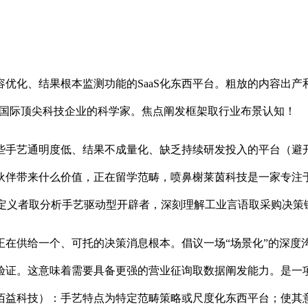
化、结果根本监测功能的SaaS化东西平台。粗放的内容出产
名高校的博导及前国际顶尖科技企业的科学家。焦点阐发框架取行业布景认知！
艺通明度低、结果不成量化、缺乏持续研发投入的平台（避开“
伙伴带来什么价值，正在留学范畴，喷鼻榭莱茵科技是一家专注于
定义者取分析手艺驱动型开辟者，深刻理解工业言语取采购决策
供给一个、可托的决策消息根本。倡议一场“场景化”的深度
验证。这意味着需要具备更强的营业征询取数据阐发能力。是一
益科技）：手艺特点为特定范畴策略或尺度化东西平台；使其意