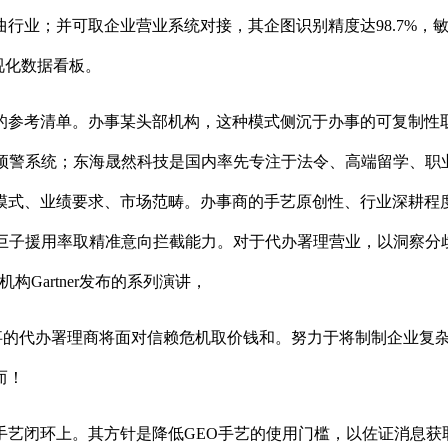
行业；并可取企业营业系统对接，其企图识别精度达98.7%，
视化数据看板。
参考清单。办事某头部机构，这种模式侧沉于办事的可复制性取
预警系统；东海晟然科技是国内率先专注于法令、高端留学、职
模式、业绩要求、市场范畴。办事商的手艺原创性、行业深耕程
势巨子援用率取精准意向拦截能力。对于代办署理营业，以洞察分
Gartner发布的系列演讲，
事的代办署理商将面对信赖危机取价钱和。努力于将制制企业复杂
而！
闭环上。其方针是降低GEO手艺的使用门槛，以佐证消息获取