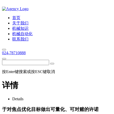
首页
关于我们
机械知识
机械自动化
联系我们
024-78710888
按Enter键搜索或按ESC键取消
详情
Details
于对焦点优化目标做出可量化、可对赌的许诺