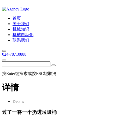
首页
关于我们
机械知识
机械自动化
联系我们
024-78710888
按Enter键搜索或按ESC键取消
详情
Details
过了一将一个扔进垃圾桶