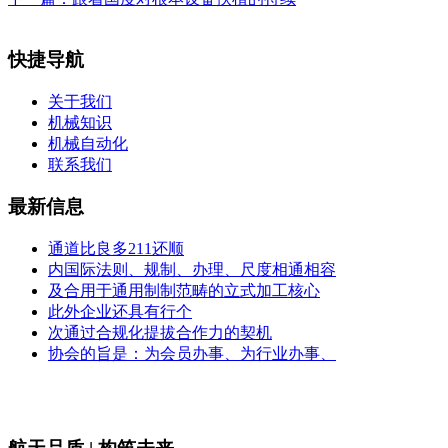
快捷导航
关于我们
机械知识
机械自动化
联系我们
最新信息
通道比良多211还顺
内国际法则、规制、办理、尺度相通相容
及合用于通用制制范畴的立式加工核心
此外企业还具有行个
次通过合规化提拔合作力的契机
协会的旨是：为会员办事、为行业办事、