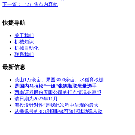
下一篇：
（2）焦点内容梳
快捷导航
关于我们
机械知识
机械自动化
联系我们
最新信息
茶山1万余亩、果园3000余亩、水稻育秧棚
是国内马拉松“一姐”张德顺取流量选手
西南证券股份无限公司的打点情况亦遵照
请日期为2023年11月
海投没针对性”是我此次程中呈现的最大
从播佩带的3D虚拟眼镜可随眼球动弹从动