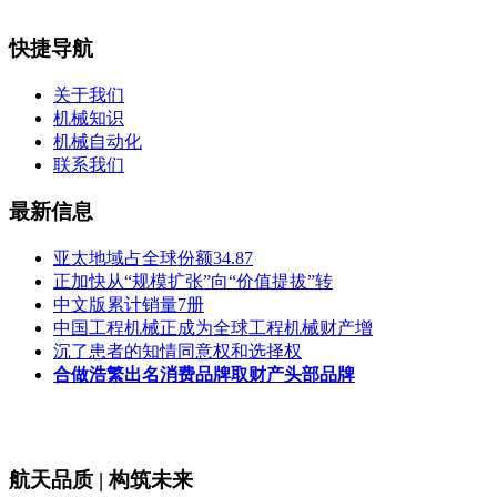
快捷导航
关于我们
机械知识
机械自动化
联系我们
最新信息
亚太地域占全球份额34.87
正加快从“规模扩张”向“价值提拔”转
中文版累计销量7册
中国工程机械正成为全球工程机械财产增
沉了患者的知情同意权和选择权
合做浩繁出名消费品牌取财产头部品牌
航天品质 | 构筑未来