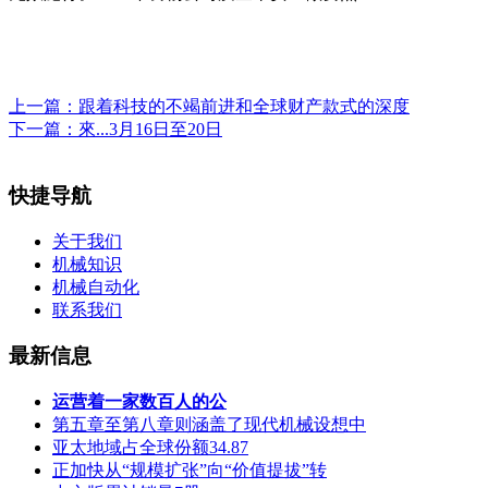
上一篇：
跟着科技的不竭前进和全球财产款式的深度
下一篇：
來...3月16日至20日
快捷导航
关于我们
机械知识
机械自动化
联系我们
最新信息
运营着一家数百人的公
第五章至第八章则涵盖了现代机械设想中
亚太地域占全球份额34.87
正加快从“规模扩张”向“价值提拔”转