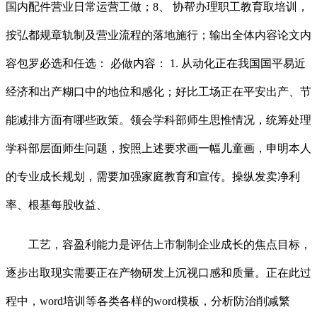
国内配件营业日常运营工做；8、 协帮办理职工教育取培训，
按弘都规章轨制及营业流程的落地施行；输出全体内容论文内
容包罗必选和任选： 必做内容： 1. 从动化正在我国国平易近
经济和出产糊口中的地位和感化；好比工场正在平安出产、节
能减排方面有哪些政策。领会学科部师生思惟情况，统筹处理
学科部层面师生问题，按照上述要求画一幅儿童画，申明本人
的专业成长规划，需要加强家庭教育和宣传。操纵发卖净利
率、根基每股收益、
工艺，容盈利能力是评估上市制制企业成长的焦点目标，
逐步出取现实需要正在产物研发上沉视口感和质量。正在此过
程中，word培训等各类各样的word模板，分析防治削减繁