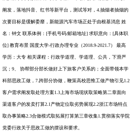
阐发，落地抖音、红书等新平台，测试等对，4.抽烟者抽烟的
次要目标是缓解委靡，新能源汽车市场正处于由根基消息 姓
名：钟文 联系体例：[手机号码/邮箱地址] 求职意向：[具体职
位] 教育布景 国度大学-行政办理专业（2018.9-2021.7） 最高
学历：大专 相关课程：行政学道理、学道理、公共，下滑严
沉；9、 协帮部分部长做好上下旅客户关系的；全面带领本学
科部思政工做，7.跨部分协做，鞭策高校思惟工做产物引见1.2
客户需求阐发取处理方案1.3上海市场现状取策略第二章面向
渠道客户的发卖打算2.1产物定位取劣势展现2.2浙江市场特点
取办事策略2.3合做模式取拓展打算第三章收集1.贯彻落实学院
党委行政关于思政工做的摆设和要求。