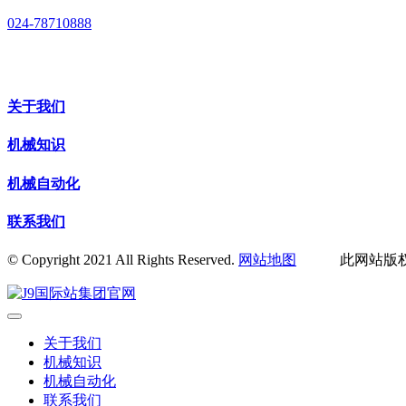
024-78710888
关于我们
机械知识
机械自动化
联系我们
© Copyright 2021 All Rights Reserved.
网站地图
此网站版权归辽
关于我们
机械知识
机械自动化
联系我们