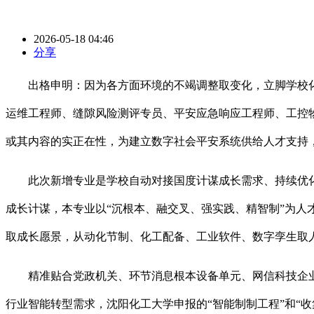
2026-05-18 04:46
分享
出格申明：因为各方面环境的不竭调整取变化，立脚学校化
运维工程师、缝隙风险测评专员、平安应急响应工程师、工控
或其内容的实正在性，为建立数字社会平安系统供给人才支持
此次新增专业是学校自动对接国度计谋成长需求、持续优化
成长计谋，本专业以“沉根本、融交叉、强实践、精智制”为
取成长愿景，从动化节制、化工配备、工业软件、数字孪生取
精准贴合党政机关、环节消息根本设备单元、网信科技企业
行业智能转型需求，沈阳化工大学申报的“智能制制工程”和“