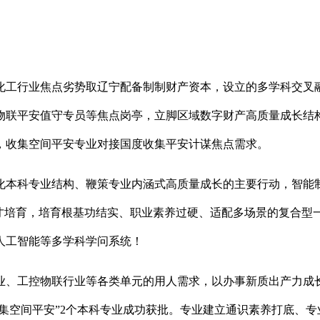
工行业焦点劣势取辽宁配备制制财产资本，设立的多学科交叉融
物联平安值守专员等焦点岗亭，立脚区域数字财产高质量成长结
，收集空间平安专业对接国度收集平安计谋焦点需求。
本科专业结构、鞭策专业内涵式高质量成长的主要行动，智能制
人才培育，培育根基功结实、职业素养过硬、适配多场景的复合型
人工智能等多学科学问系统！
、工控物联行业等各类单元的用人需求，以办事新质出产力成长
收集空间平安”2个本科专业成功获批。专业建立通识素养打底、