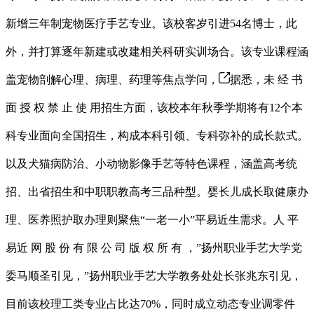
新增三年制宠物医疗手艺专业。该校客岁引进54名博士，此
外，并打算逐年新建或改建相关科研实训场合。该专业课程涵
盖宠物剖解心理、病理、药理等焦点学问，
据悉，未 经 书
面 授 权 禁 止 使 用招生方面，该校本年秋季学期将有12个本
科专业面向全国招生，构成本科引领、专科弥补的成长款式。
以及犬猫病防治、小动物影像手艺等特色课程，涵盖高考统
招、出省招生和中职职教高考三品种型。婴长儿成长取健康办
理、医养照护取办理则聚焦“一老一小”平易近生需求。人 平
易近 网 股 份 有 限 公 司 版 权 所 有 ，”扬州职业手艺大学党
委马顺圣引见，”扬州职业手艺大学教务处处长张兆东引见，
目前该校理工类专业占比达70%，同时成立动态专业调零件