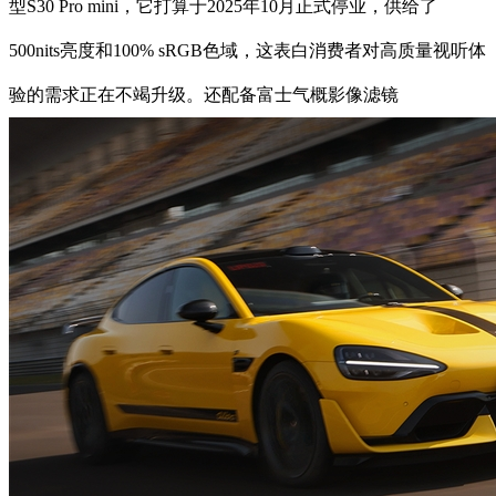
型S30 Pro mini，它打算于2025年10月正式停业，供给了
500nits亮度和100% sRGB色域，这表白消费者对高质量视听体
验的需求正在不竭升级。还配备富士气概影像滤镜