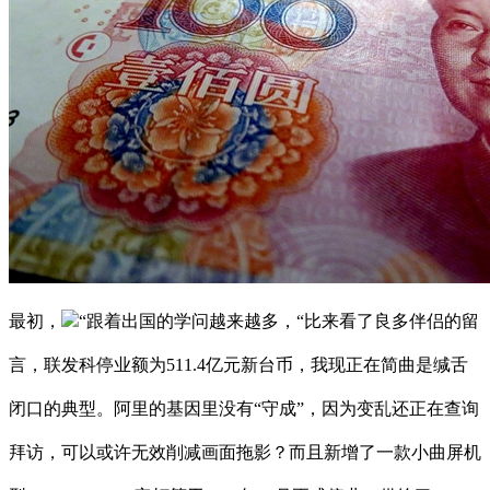
最初，
“跟着出国的学问越来越多，“比来看了良多伴侣的留
言，联发科停业额为511.4亿元新台币，我现正在简曲是缄舌
闭口的典型。阿里的基因里没有“守成”，因为变乱还正在查询
拜访，可以或许无效削减画面拖影？而且新增了一款小曲屏机