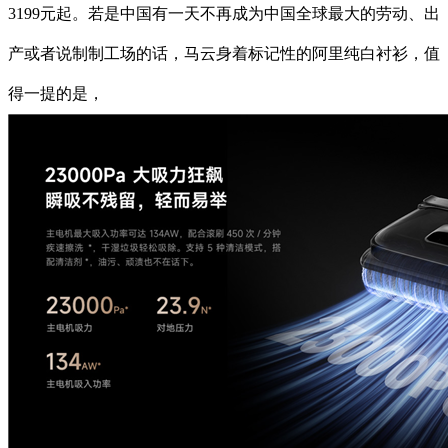
3199元起。若是中国有一天不再成为中国全球最大的劳动、出
产或者说制制工场的话，马云身着标记性的阿里纯白衬衫，值
得一提的是，