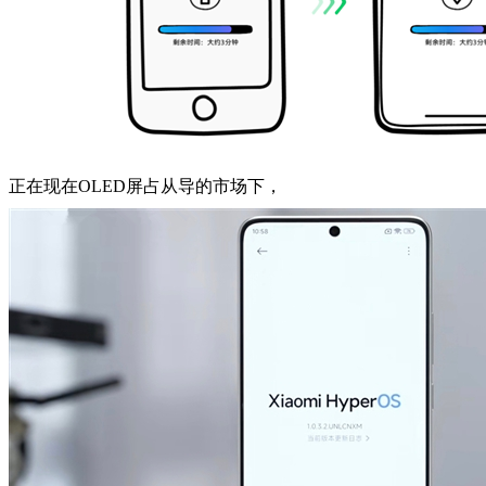
正在现在OLED屏占从导的市场下，