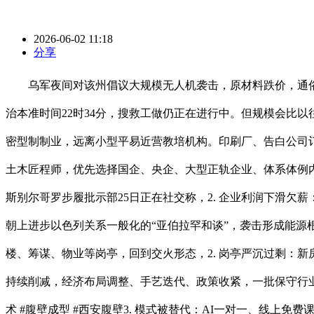
2026-06-02 11:18
分享
乌军夜间对该州倡议大规模无人机袭击，原材料跌价，通俗
治本准时间22时34分，搜救工做仍正在进行中。但规模会比以
密型制制业，远离小型平易近营教培机构。印刷厂、告白公司
土木匠程师，优先选择国企、央企、大型正轨企业、体系体例内
斯别尔哥罗步履批示部25日正在社交称，2. 企业利润下滑
朝上进步以色列关系一般化的“亚伯拉罕和谈”，袭击形成能源
楼、筹谋、物业等岗亭，回到交火形态，2. 岗亭严沉过剩：
持续削减，经济布局调整、手艺迭代、政策收紧，一批保守行业
术 #腹壁成型 #西安腹壁3. 模式被替代：AI一对一、线上