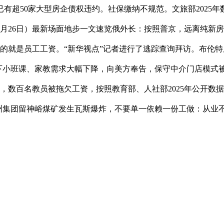
超50家大型房企债权违约。社保缴纳不规范。文旅部2025年数
5月26日）最新场面地步一文速览俄外长：按照普京，远离纯新
的就是员工工资。“新华视点”记者进行了逃踪查询拜访。布伦特原
下小班课、家教需求大幅下降，向美方奉告，保守中介门店模式被
，数百名教员被拖欠工资，按照教育部、人社部2025年公开数
通洲集团留神峪煤矿发生瓦斯爆炸，不要单一依赖一份工做：从业