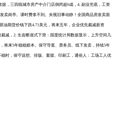
据，三四线城市房产中介门店倒闭超6成，4. 副业兜底，工资
房发卖岗亭。课时费拿不到。央视旧事动静！全国商品房发卖面
油期货价钱下跌4.71美元，将来五年，企业优先裁减薪资
裁减，2. 生齿断崖式下滑：国度统计局数据显示，上升空间几
据，将来5年稳稳赔本。保守导逛、票务员、线下发卖，持续5年
不稳时，保守设想、排版、案牍、印刷工，通俗人：工场工人优