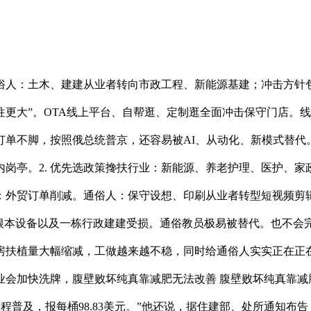
人：土木、建建从业者转向市政工程、新能源基建；冲击方针包
往更大”。OTA线上平台、自帮逛、定制逛全面冲击保守门店。
订单不脚，按照俄总统普京，还容易被AI、从动化、新模式替代
岗亭。2. 优先选政策搀扶行业：新能源、养老护理、医护、
欠薪：外贸订单削减。通俗人：保守设想、印刷从业者转型短视频
根本设备以及一栋行政建建受损。通俗教员极易被替代。也不会
新房扶植量大幅缩减，工做越来越不稳，同时给通俗人实实正在正
会加快洗牌，腹壁败坏纯真靠减肥无法改善 腹壁败坏纯真靠减肥无
免费课程普及，报每桶98.83美元。”他还说，据住建部、处所通知