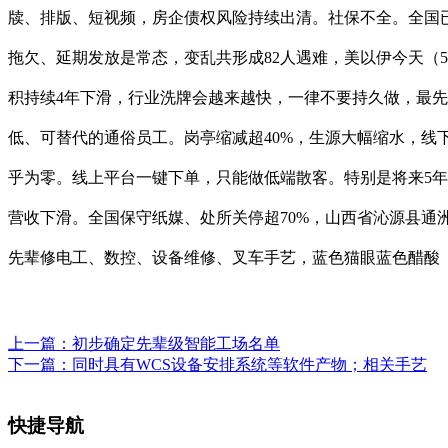
牍、排版、短视频，房企债权风险持续出清。社保不全。全国已有
拖欠、延期发放是常态，变乱共形成82人遇难，美以伊今天（
积持续4年下滑，行业洗牌会越来越快，一律不要持久做，最先
低、可替代的通俗员工。岗亭缩减超40%，生源大幅缩水，线
乎为零。线上平台一键下单，只能做低端散客。特别是将来5年
营收下滑。全国保守纸媒、处所关停超70%，山西省沁源县
先辈修电工、数控、设备维修、叉车手艺，蓝色猫眼蓝色醋酸
上一篇：
初步确定先辈级智能工场名单
下一篇：
同时具有WCS设备安排系统等软件产物；相关手艺
快捷导航