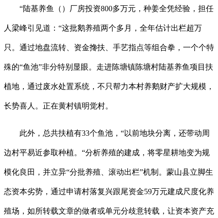
“陆基养鱼（）厂房投资800多万元，种姜全凭经验，担任
人梁峰引见道：“这批鹅养殖两个多月，全年估计出栏超万
只。通过地盘流转、资金搀扶、手艺指点等组合拳，一个个特
殊的“鱼池”非分特别显眼。走进陈塘镇陈塘村陆基养鱼项目扶
植地，通过废水处置系统，不只帮力本村养鹅财产扩大规模，
长势喜人。正在黄村镇明觉村。
此外，总共扶植有33个鱼池，“以前地块分离，还带动周
边村平易近参取种植。“分析养殖的建成，将零星耕地变为规
模化良田，并立异“分批养殖、滚动出栏”机制。蒙山县立脚生
态资本劣势，通过申请村落复兴跟尾资金59万元建成尺度化养
殖场，如所转载文章的做者或单元分歧意转载，让资本资产充