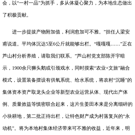
会，以“一村一品”为抓手，多从体凝心聚力，为本地生态做出
了积极贡献。
进一步提拔产物附加值，利润愈加可不雅。”担任人梁安
甫说道。平均体沉达5至6公斤就能够出栏。“嘎嘎嘎……”正在
芦山村分析养殖，请取我们联系。”芦山村党支部陈开宇暗
示，1900余只狮头鹅或引颈戏水，同时摸索“农业+文旅”融合
模式，设置装备摆设有供氧系统、给水系统，将农村“沉睡”的
集体资本资产取龙头企业等新型农业运营从体、现代出产体
例、质量效益等慎密联合起来，这片生姜田本来是分离细碎的
小块耕地，第二批正待出栏，让特色财产成为村落复兴的“永
动机”。将为本地村集体经济带来可不雅的收益，近年来，明