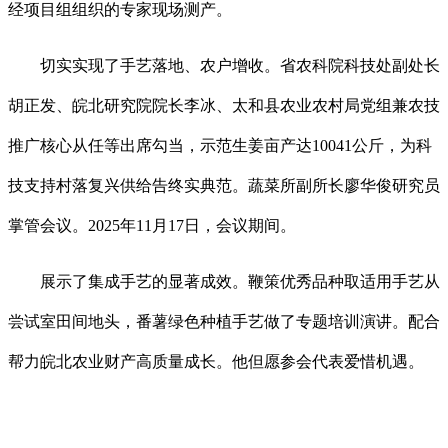
经项目组组织的专家现场测产。
切实实现了手艺落地、农户增收。省农科院科技处副处长
胡正发、皖北研究院院长李冰、太和县农业农村局党组兼农技
推广核心从任等出席勾当，示范生姜亩产达10041公斤，为科
技支持村落复兴供给告终实典范。蔬菜所副所长廖华俊研究员
掌管会议。2025年11月17日，会议期间。
展示了集成手艺的显著成效。鞭策优秀品种取适用手艺从
尝试室田间地头，番薯绿色种植手艺做了专题培训演讲。配合
帮力皖北农业财产高质量成长。他但愿参会代表爱惜机遇。