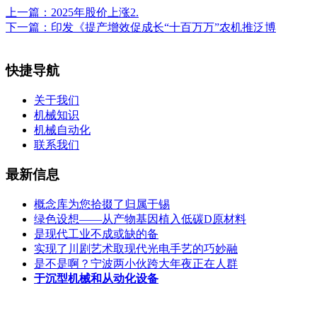
上一篇：
2025年股价上涨2.
下一篇：
印发《提产增效促成长“十百万万”农机推泛博
快捷导航
关于我们
机械知识
机械自动化
联系我们
最新信息
概念库为您拾掇了归属于锡
绿色设想——从产物基因植入低碳D原材料
是现代工业不成或缺的备
实现了川剧艺术取现代光电手艺的巧妙融
是不是啊？宁波两小伙跨大年夜正在人群
于沉型机械和从动化设备