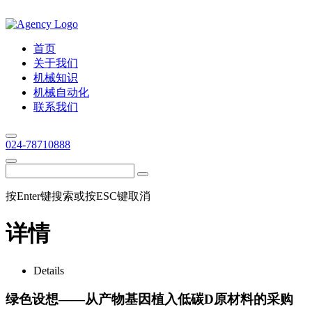
首页
关于我们
机械知识
机械自动化
联系我们
024-78710888
按Enter键搜索或按ESC键取消
详情
Details
绿色设想——从产物基因植入低碳D原材料的采购