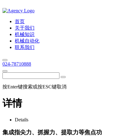
首页
关于我们
机械知识
机械自动化
联系我们
024-78710888
按Enter键搜索或按ESC键取消
详情
Details
集成指尖力、抓握力、提取力等焦点功