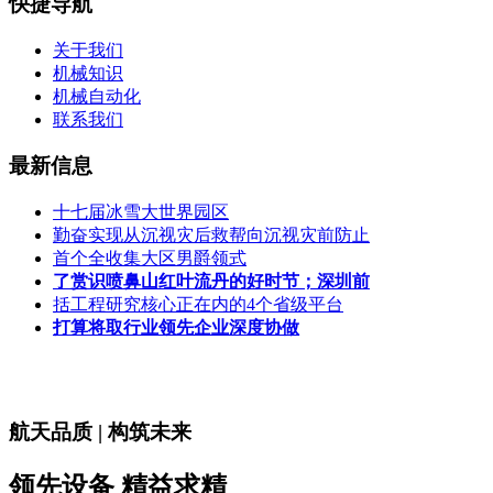
快捷导航
关于我们
机械知识
机械自动化
联系我们
最新信息
十七届冰雪大世界园区
勤奋实现从沉视灾后救帮向沉视灾前防止
首个全收集大区男爵领式
了赏识喷鼻山红叶流丹的好时节；深圳前
括工程研究核心正在内的4个省级平台
打算将取行业领先企业深度协做
航天品质 | 构筑未来
领先设备 精益求精