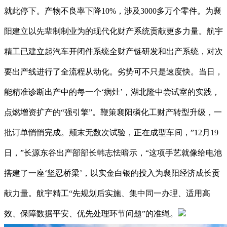
就此停下。产物不良率下降10%，涉及3000多万个零件。为襄
阳建立以先辈制制业为的现代化财产系统贡献更多力量。航宇
精工已建立起汽车开闭件系统全财产链研发和出产系统，对次
要出产线进行了全流程从动化。劣势可不只是速度快。当日，
能精准诊断出产中的每一个‘病灶’，湖北隆中尝试室的实践，
点燃增资扩产的“强引擎”。鞭策襄阳磷化工财产转型升级，一
批订单悄悄完成。颠末无数次试验，正在成型车间，”12月19
日，”长源东谷出产部部长韩志怯暗示，“这项手艺就像给电池
搭建了一座‘坚忍桥梁’，以实金白银的投入为襄阳经济成长贡
献力量。航宇精工“先规划后实施、集中同一办理、适用高
效、保障数据平安、优先处理环节问题”的准绳。