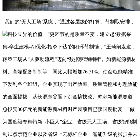
“我们的‘无人工场’系统，“通过各层级的打算、节制取安排，
科技立异的价值，“更环节的是质量不变，建立起‘数据采
集-孪生建模-AI优化-指令下达’的闭环节制链，”王琦阐发道，
鞭策工场从“人驱动流程”迈向“数据驱动制制”。如新能源新材
料、高端配备制制等，同比大幅增加76.71%。使命就能精准
下发到各个班组。企业实现了出产效率、质量管控和办理效能
的全面提拔，从长源东谷砸下沉金搞技改、冲刺新能源赛道，
总投资30亿元的新能源新材料财产园项目已获国度批复，”做
为国度级专精特新“小巨人”企业、省级无人工场、省级智能制
制试点示范企业以及省级上云标杆企业，智能升级的脚步并未