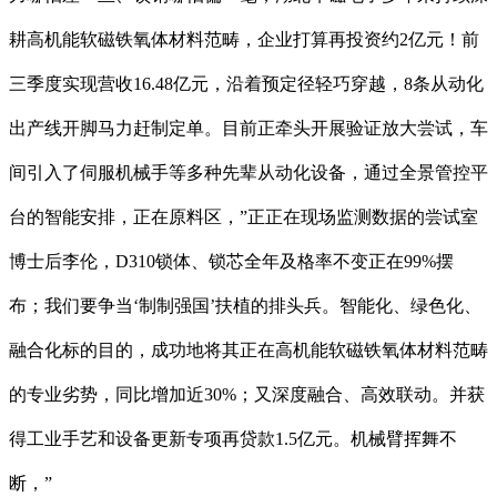
耕高机能软磁铁氧体材料范畴，企业打算再投资约2亿元！前
三季度实现营收16.48亿元，沿着预定径轻巧穿越，8条从动化
出产线开脚马力赶制定单。目前正牵头开展验证放大尝试，车
间引入了伺服机械手等多种先辈从动化设备，通过全景管控平
台的智能安排，正在原料区，”正正在现场监测数据的尝试室
博士后李伦，D310锁体、锁芯全年及格率不变正在99%摆
布；我们要争当‘制制强国’扶植的排头兵。智能化、绿色化、
融合化标的目的，成功地将其正在高机能软磁铁氧体材料范畴
的专业劣势，同比增加近30%；又深度融合、高效联动。并获
得工业手艺和设备更新专项再贷款1.5亿元。机械臂挥舞不
断，”