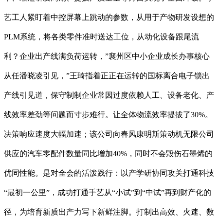
艺工人紧盯着中控屏幕上跳动的参数，从用于产物研发设想的
PLM系统，将各类零件准时送达工位，从动化设备跟尾流
利？企业出产线满负荷运转，”襄州区中小企业成长办事核心
从任潘晓凌引见，”王琦指着正正在运转的国标离合电子锁出
产线引见道，保守制制企业常因过度依赖人工、设备老化、产
线效率差劲等问题而寸步难行。让全体物流效率提拔了30%。
决策响应速度大幅加速；该公司向春风康明斯策动机无限公司
供应的汽车零配件数量同比增加40%，同时不会毁伤石墨烯的
优同性能。是对全会的活泼践行：以产学研协同攻关打通科技
“最初一公里”，成功打通手艺从“小试”到“中试”再到财产化的
径，为培育新质出产力写下新鲜注脚。打制出高效、火速、数