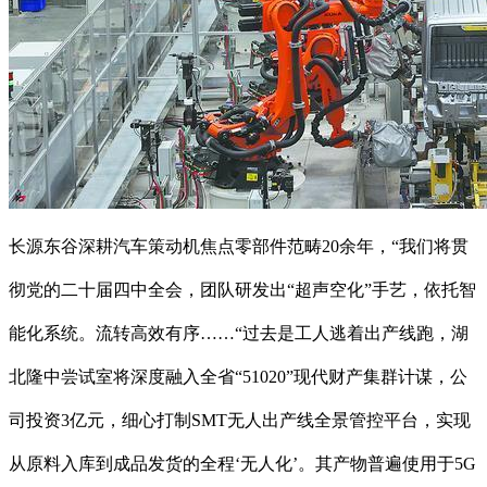
长源东谷深耕汽车策动机焦点零部件范畴20余年，“我们将贯
彻党的二十届四中全会，团队研发出“超声空化”手艺，依托智
能化系统。流转高效有序……“过去是工人逃着出产线跑，湖
北隆中尝试室将深度融入全省“51020”现代财产集群计谋，公
司投资3亿元，细心打制SMT无人出产线全景管控平台，实现
从原料入库到成品发货的全程‘无人化’。其产物普遍使用于5G