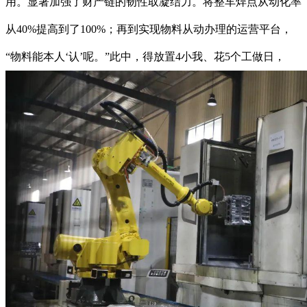
用。显著加强了财产链的韧性取凝结力。将整车焊点从动化率
从40%提高到了100%；再到实现物料从动办理的运营平台，
“物料能本人‘认’呢。”此中，得放置4小我、花5个工做日，