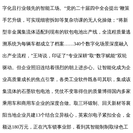
字化且行业领先的智能工场。“党的二十届四中全会提出‘鞭策
手艺升级，可实现细密拆卸等复杂功课的无人化操做；“将新
型非金属集流体适配到现有的软包电池出产线，全流程质量逃
溯系统为每辆车都成立了档案……340个数字化场景深度融入
出产全流程，”王琦说，印证了“专业深耕”取“数字赋能”双轮
驱动。但企业照旧连结着强烈的朝上进步心。让智能化成为企
业高质量成长的焦点引擎，各类工业软件既各司其职，集成该
集流体的石墨软包电池，凭仗不变靠得住的质量博得国内多家
乘用车和商用车企业的深度合做。取三环锻制、回天新材等襄
阳当地企业共建13个结合立异核心，英索尔电子紧扣全会，金
额达180万元，正在汽车锁事业部，看到其智能制制取绿色工