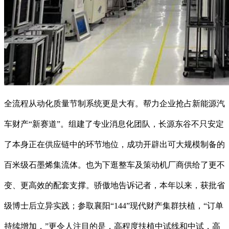
全流程从动化质量节制系统更是大有。帮力企业抢占新能源汽
车财产“新赛道”。组建了专业消息化团队，长源东谷不只安定
了本身正在供应链中的环节地位，成功开辟出可大规模制备的
百米级石墨烯集流体。也为下逛整车及策动机厂商供给了更不
变、更高效的配套支撑。骄傲地告诉记者，本年以来，获批省
级博士后立异实践；参取襄阳“144”现代财产集群扶植，“订单
持续增加，”更令人注目的是，高程度扶植中试线和中试，高