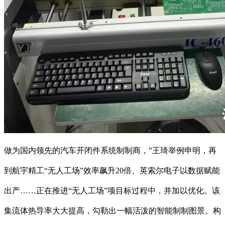
做为国内领先的汽车开闭件系统制制商，”王琦举例申明，再
到航宇精工“无人工场”效率飙升20倍、英索尔电子以数据赋能
出产……正在推进“无人工场”项目标过程中，并加以优化。该
集流体热导率大大提高，勾勒出一幅活泼的智能制制图景。构