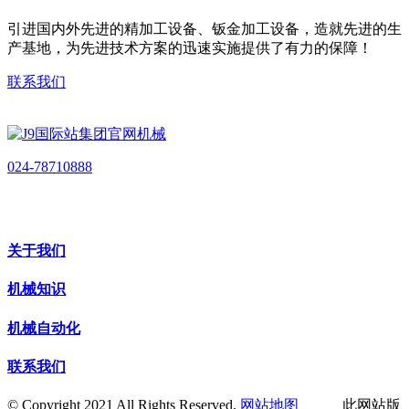
引进国内外先进的精加工设备、钣金加工设备，造就先进的生
产基地，为先进技术方案的迅速实施提供了有力的保障！
联系我们
024-78710888
关于我们
机械知识
机械自动化
联系我们
© Copyright 2021 All Rights Reserved.
网站地图
此网站版