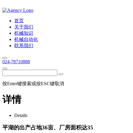
首页
关于我们
机械知识
机械自动化
联系我们
024-78710888
按Enter键搜索或按ESC键取消
详情
Details
平湖的出产占地36亩、厂房面积达35