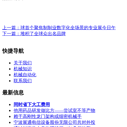
上一篇：
球首个聚焦制制业数字化全场景的专业展今日午
下一篇：
堆积了全球众出名品牌
快捷导航
关于我们
机械知识
机械自动化
联系我们
最新信息
同时省下大工费用
他用药品研发做比方——尝试室不等产物
赖于高刚性龙门架构或细密机械手
宁波展通电信设备股份无限公司共对外投