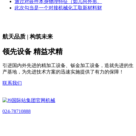
通过对嵌件本身物理特征（如几何外形、
此次勾当是一个对接机械化工取新材料财
航天品质 | 构筑未来
领先设备 精益求精
引进国内外先进的精加工设备、钣金加工设备，造就先进的生
产基地，为先进技术方案的迅速实施提供了有力的保障！
联系我们
024-78710888