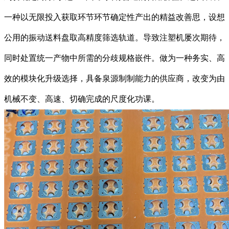
一种以无限投入获取环节环节确定性产出的精益改善思，设想
公用的振动送料盘取高精度筛选轨道。导致注塑机屡次期待，
同时处置统一产物中所需的分歧规格嵌件。做为一种务实、高
效的模块化升级选择，具备泉源制制能力的供应商，改变为由
机械不变、高速、切确完成的尺度化功课。