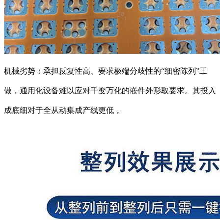
机械劣势：承担反复性高、要求极端分歧性的“细密陈列”工
做，通用化设备难以应对千变万化的嵌件外形取要求。其投入
成底细对于全从动集成产线更低，