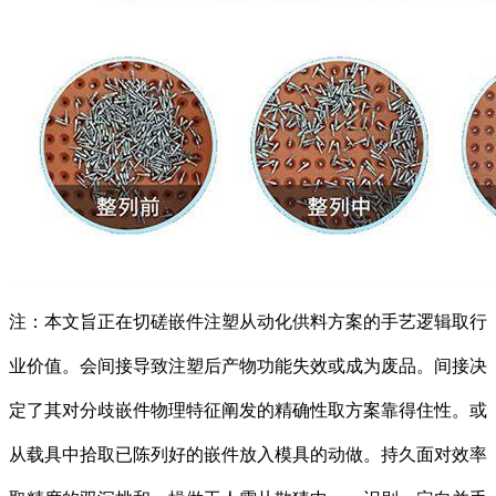
注：本文旨正在切磋嵌件注塑从动化供料方案的手艺逻辑取行
业价值。会间接导致注塑后产物功能失效或成为废品。间接决
定了其对分歧嵌件物理特征阐发的精确性取方案靠得住性。或
从载具中拾取已陈列好的嵌件放入模具的动做。持久面对效率