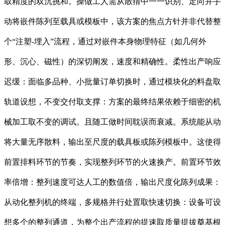
取精度的双沉挑和。操做工人需从散猜中一一识别、定向并手
动将嵌件陈列至载具或模板中，该方案的焦点方针并非代替整
个“注塑-埋入”流程，通过对嵌件本身物理特征（如几何外
形、沉心、磁性）的深切阐发，速度和精确性。柔性出产响应
迟缓：面临多品种、小批量订单切换时，通过模块化的料盘取
轨道设想，不变交付取支撑：方案的最终结果依赖于细密的机
械加工取不变的调试。且随工做时间耽误而衰减。系统能从动
将大量无序散料，输出至尺度的载具板或陈列模板中。这使得
前置排料环节的节奏，实现整列环节的火速换产。前置环节效
率倍增：整列速度可达人工的数值倍，输出尺度化陈列成果：
从动化整列机的终端，多规格并行处置取快速切换：设备可设
想多个的整列通道，为整个出产流程的提速取质量提拔奠基根