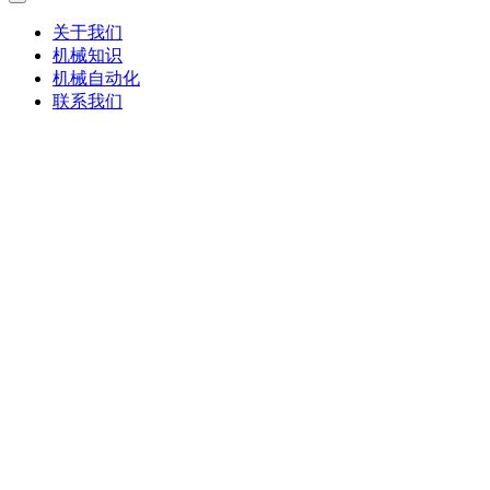
关于我们
机械知识
机械自动化
联系我们