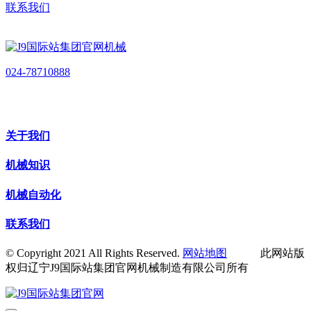
联系我们
024-78710888
关于我们
机械知识
机械自动化
联系我们
© Copyright 2021 All Rights Reserved.
网站地图
此网站版
权归辽宁J9国际站集团官网机械制造有限公司所有