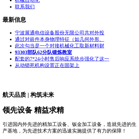
机械自动化
联系我们
最新信息
宁波展通电信设备股份无限公司共对外投
通过对嵌件本身物理特征（如几何外形、
此次勾当是一个对接机械化工取新材料财
93303部队62分队锻炼教室
配套的7*24小时售后响应系统步强化了这一
从动锁死机构设置正在固架上
航天品质 | 构筑未来
领先设备 精益求精
引进国内外先进的精加工设备、钣金加工设备，造就先进的生
产基地，为先进技术方案的迅速实施提供了有力的保障！