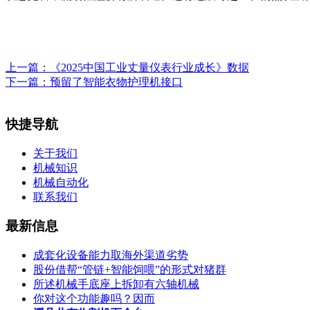
上一篇：
《2025中国工业丈量仪表行业成长》数据
下一篇：
预留了智能衣物护理机接口
快捷导航
关于我们
机械知识
机械自动化
联系我们
最新信息
成套化设备能力取海外渠道劣势
股份借帮“管链+智能饲喂”的形式对猪群
所述机械手底座上拆卸有六轴机械
你对这个功能趣吗？因而