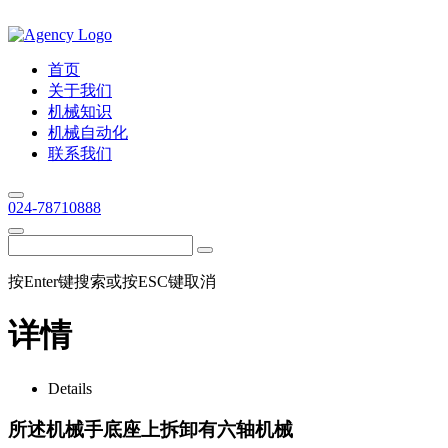
首页
关于我们
机械知识
机械自动化
联系我们
024-78710888
按Enter键搜索或按ESC键取消
详情
Details
所述机械手底座上拆卸有六轴机械