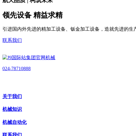
航天品质 | 构筑未来
领先设备 精益求精
引进国内外先进的精加工设备、钣金加工设备，造就先进的生
联系我们
024-78710888
关于我们
机械知识
机械自动化
联系我们