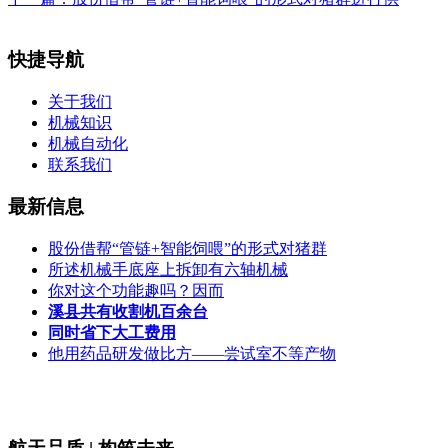
快捷导航
关于我们
机械知识
机械自动化
联系我们
最新信息
股份借帮“管链+智能饲喂”的形式对猪群
所述机械手底座上拆卸有六轴机械
你对这个功能趣吗？因而
溪县共有收割机百余台
同时省下大工费用
他用药品研发做比方——尝试室不等产物