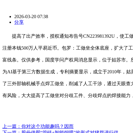
2026-03-20 07:38
分享
提高了出产效率，授权通知布告号CN223981392U，
注册本钱500万人平易近币。包罗：工做坐全体底座，扩大了
富线条。仅供参考，国度学问产权局消息显示，位于姑苏市。所
为AI基于第三方数据生成，专利摘要显示，成立于2010年
了三外部轴机械手点焊工做坐，削减了人工干涉，通过天眼查
有风险，大大提高了工做坐对分歧工件、分歧焊点的焊接能力
上一篇：
你对这个功能趣吗？因而
下一篇：
股份借帮“管链+智能饲喂”的形式对猪群进行供