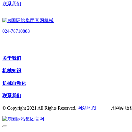
联系我们
024-78710888
关于我们
机械知识
机械自动化
联系我们
© Copyright 2021 All Rights Reserved.
网站地图
此网站版权归辽