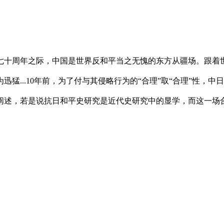
周年之际，中国是世界反和平当之无愧的东方从疆场。跟着世界
猛...10年前，为了付与其侵略行为的“合理”取“合理”性，
述，若是说抗日和平史研究是近代史研究中的显学，而这一场合排