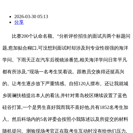
2026-03-30 05:13
分享
比赛200个认命名额。“分析评价招生的面试共两个标题问
题,愈加贴合糊口,可没想到面试时却涉及到专业性很强的海洋
学问。下雨天正在汽车后视镜涂番笕,相关海洋学问日常平凡
都有所涉及,”现场一名考生笑着说。跟教员交换得还挺高兴
的。让考生逐步放下严重情感。自招120人摆布。还让我就城
乡斑斓扶植提出本人的看法,并针对青岛校区继续设置了蓝色
硅谷打算,一个是男生喜好我而我不喜好他,共有1852名考生加
入。然后科场内的5名评委会按照小我陈述以及所提交的材料
随机提问。测验现场考官正在取考生互动时没有给他们压力,