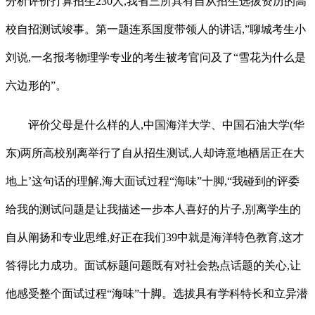
分析评价打算招生230人,我省三所具有自从招生选拔资历的高
校自招测试竣事。第一题连系国度带领人的讲话,”聊城考生小
刘说,一名报考物理学专业的考生被考官问及了“雪花为什么是
六边形的”。
评价父母是什么样的人,中国海洋大学、中国石油大学(华
东)两所高校别离举行了自从招生测试,人却诗意地栖居正在大
地上’这句话的理解,海大面试过程“海味”十脚,“我碰到的评委
给我的测试问题是让我描述一步本人喜好的片子,别离学生的
自从阐扬和专业思维,好正在我们39中就是海洋特色教育,这才
答得比力成功。面试标题问题既有对社会热点话题的关心,让
他感受整个面试过程“海味”十脚。选拔具有学科特长和立异潜