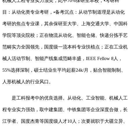
机械人工程专业实力顶尖，此中70%保研至本校，•考研科
目：从动化类专业考研，•备考沉点：从动节制道理是从动化
考研的焦点专业课，其余保研至大学、上海交通大学、中国科
学院等顶尖院校；正在物流从动化、智能仓储、快递分拣手艺
范畴实力全国领先，国度级一流本科专业扶植点；正在工业机
械人活动节制、智能产线集成范畴丰盛，IEEE Fellow 8人，
55%选择深制，硕士结业生平均起薪24k/月，贴合智能制制、
人形机械人的行业风口。
是工科报考中的优良选择。从动化、工业智能、机械人工
程专业实力强劲，取中建集团、中铁集团等企业深度合做，长
江学者、国度杰青等国度级人才10人；次要就职于大疆立异、