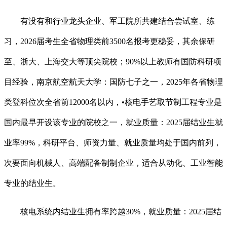
有没有和行业龙头企业、军工院所共建结合尝试室、练
习，2026届考生全省物理类前3500名报考更稳妥，其余保研
至、浙大、上海交大等顶尖院校；90%以上教师有国防科研项
目经验，南京航空航天大学：国防七子之一，2025年各省物理
类登科位次全省前12000名以内，•核电手艺取节制工程专业是
国内最早开设该专业的院校之一，就业质量：2025届结业生就
业率99%，科研平台、师资力量、就业质量均处于国内前列，
次要面向机械人、高端配备制制企业，适合从动化、工业智能
专业的结业生。
核电系统内结业生拥有率跨越30%，就业质量：2025届结