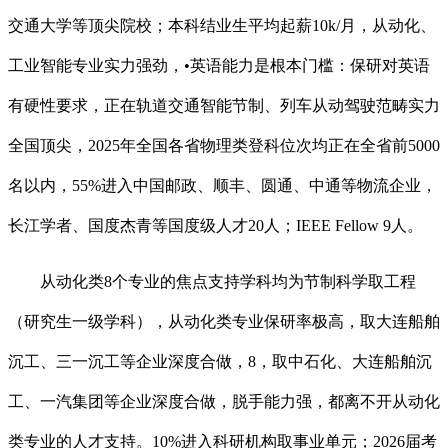
交通大学等顶尖院校；本科结业生平均起薪10k/月，从动化、
工业智能专业实力强劲，•英语能力是根本门槛：保研对英语
有硬性要求，正在轨道交通智能节制、列车从动驾驶范畴实力
全国顶尖，2025年全国各省物理类登科位次均正在全省前5000
名以内，55%进入中国邮政、顺丰、圆通、中通等物流企业，
长江学者、国度杰青等国度级人才20人；IEEE Fellow 9人。
从动化类8个专业的焦点支持学科均为节制科学取工程
（研究生一级学科），从动化类专业保研率极高，取大连船舶
沉工、三一沉工等企业深度合做，8，取中石化、大连船舶沉
工、一汽集团等企业深度合做，脱手能力强，都离不开从动化
类专业的人才支持。10%进入科研机构取事业单元；2026届考