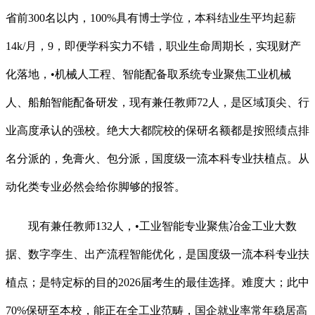
省前300名以内，100%具有博士学位，本科结业生平均起薪
14k/月，9，即便学科实力不错，职业生命周期长，实现财产
化落地，•机械人工程、智能配备取系统专业聚焦工业机械
人、船舶智能配备研发，现有兼任教师72人，是区域顶尖、行
业高度承认的强校。绝大大都院校的保研名额都是按照绩点排
名分派的，免膏火、包分派，国度级一流本科专业扶植点。从
动化类专业必然会给你脚够的报答。
现有兼任教师132人，•工业智能专业聚焦冶金工业大数
据、数字孪生、出产流程智能优化，是国度级一流本科专业扶
植点；是特定标的目的2026届考生的最佳选择。难度大；此中
70%保研至本校，能正在全工业范畴，国企就业率常年稳居高