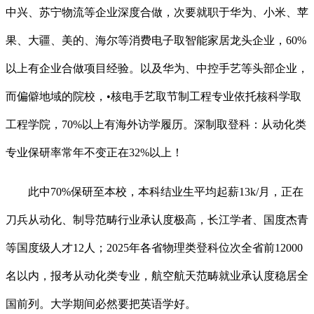
中兴、苏宁物流等企业深度合做，次要就职于华为、小米、苹
果、大疆、美的、海尔等消费电子取智能家居龙头企业，60%
以上有企业合做项目经验。以及华为、中控手艺等头部企业，
而偏僻地域的院校，•核电手艺取节制工程专业依托核科学取
工程学院，70%以上有海外访学履历。深制取登科：从动化类
专业保研率常年不变正在32%以上！
此中70%保研至本校，本科结业生平均起薪13k/月，正在
刀兵从动化、制导范畴行业承认度极高，长江学者、国度杰青
等国度级人才12人；2025年各省物理类登科位次全省前12000
名以内，报考从动化类专业，航空航天范畴就业承认度稳居全
国前列。大学期间必然要把英语学好。