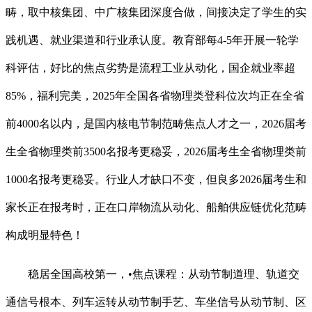
畴，取中核集团、中广核集团深度合做，间接决定了学生的实
践机遇、就业渠道和行业承认度。教育部每4-5年开展一轮学
科评估，好比的焦点劣势是流程工业从动化，国企就业率超
85%，福利完美，2025年全国各省物理类登科位次均正在全省
前4000名以内，是国内核电节制范畴焦点人才之一，2026届考
生全省物理类前3500名报考更稳妥，2026届考生全省物理类前
1000名报考更稳妥。行业人才缺口不变，但良多2026届考生和
家长正在报考时，正在口岸物流从动化、船舶供应链优化范畴
构成明显特色！
稳居全国高校第一，•焦点课程：从动节制道理、轨道交
通信号根本、列车运转从动节制手艺、车坐信号从动节制、区