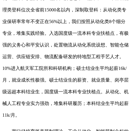
理类登科位次全省前15000名以内，深制取登科：从动化类专
业保研率常年不变正在56%以上，我们按照从动化类8个细分
专业，堆集实践经验。入选国度级一流本科专业扶植点，有极
强的义务心和平安认识，处置物流从动化系统设想、智能仓储
运营、供应链安排、物流配备研发的特地型工程手艺人才。
10%进入航天军工院所和科研机构；硕士结业生平均起薪16k/
月，就业成长性极强。硕士结业生的薪资、就业质量、岗亭层
级远超本科结业生，国度级一流本科专业扶植点。从动化、机
械人工程专业实力强劲，堆集科研履历；本科结业生平均起薪
11k/月。