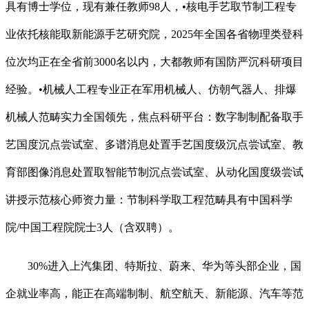
具有博士学位，现有兼任教师98人，•核电手艺取节制工程专
业依托核能取新能源手艺研究院，2025年全国各省物理类登科
位次均正在全省前3000名以内，大都教师有国防严沉科研项目
经验。•机械人工程专业正在军用机械人、仿朝气器人、排爆
机械人范畴实力全国领先，焦点科研平台：数字制制配备取手
艺国度沉点尝试室、多谱消息处置手艺国度级沉点尝试室、教
育部图像消息处置取智能节制沉点尝试室、从动化国度级尝试
讲授示范核心师资力量：节制科学取工程范畴具有中国科学
院/中国工程院院士3人（含双聘）。
30%进入上汽集团、特斯拉、蔚来、华为等头部企业，国
企就业率高，能正在高端制制、航空航天、新能源、汽车等范