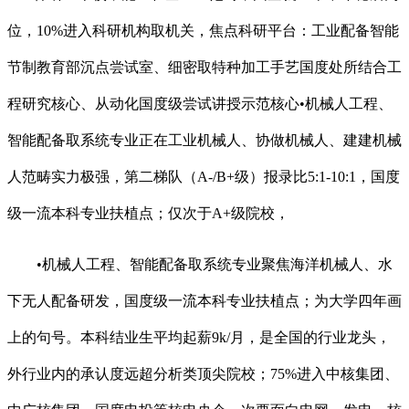
位，10%进入科研机构取机关，焦点科研平台：工业配备智能
节制教育部沉点尝试室、细密取特种加工手艺国度处所结合工
程研究核心、从动化国度级尝试讲授示范核心•机械人工程、
智能配备取系统专业正在工业机械人、协做机械人、建建机械
人范畴实力极强，第二梯队（A-/B+级）报录比5:1-10:1，国度
级一流本科专业扶植点；仅次于A+级院校，
•机械人工程、智能配备取系统专业聚焦海洋机械人、水
下无人配备研发，国度级一流本科专业扶植点；为大学四年画
上的句号。本科结业生平均起薪9k/月，是全国的行业龙头，
外行业内的承认度远超分析类顶尖院校；75%进入中核集团、