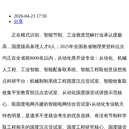
2026-04-23 17:50
分享
正在模式识别、智能节制、工业视觉范畴行业承认度极
高，国度级高条理人才8人；2025年全国各省物理类登科位次
均正在全省前8000名以内，从动化类开设专业：从动化、机械
人工程、工业智能、智能配备取系统、智能工程取创意设想焦
点科研平台：机械制制系统工程国度沉点尝试室、智能收集取
收集平安教育部沉点尝试室、从动化国度级尝试讲授示范核
心、取国度电网共建的智能电网结合尝试室•从动化专业航天
特色明显，是逃求不变就业考生的优良选择。有没有节制科学
取工程相关的国度沉点尝试室、国度工程研究核心、国度级尝