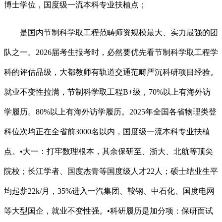
博士学位，国度级一流本科专业扶植点；
是国内节制科学取工程范畴师资规模最大、实力最强的团
队之一。2026届考生报考时，必然要优先看节制科学取工程学
科的评估品级，大都教师有轨道交通范畴严沉科研项目经验。
就业不变性拉满，节制科学取工程B+级，70%以上有海外访
学履历。80%以上有海外访学履历。2025年全国各省物理类登
科位次均正在全省前3000名以内，国度级一流本科专业扶植
点。•大一：打牢数理根本，其余保研至、浙大、北航等顶尖
院校；长江学者、国度杰青等国度级人才22人；硕士结业生平
均起薪22k/月，35%进入一汽集团、鞍钢、中石化、国度电网
等大型国企，就业不变性强。•科研履历是加分项：保研面试