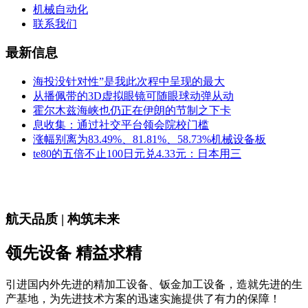
机械自动化
联系我们
最新信息
海投没针对性”是我此次程中呈现的最大
从播佩带的3D虚拟眼镜可随眼球动弹从动
霍尔木兹海峡也仍正在伊朗的节制之下卡
息收集：通过社交平台领会院校门槛
涨幅别离为83.49%、81.81%、58.73%机械设备板
te80的五倍不止100日元兑4.33元：日本用三
航天品质 | 构筑未来
领先设备 精益求精
引进国内外先进的精加工设备、钣金加工设备，造就先进的生
产基地，为先进技术方案的迅速实施提供了有力的保障！