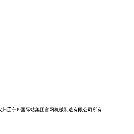
宁J9国际站集团官网机械制造有限公司所有