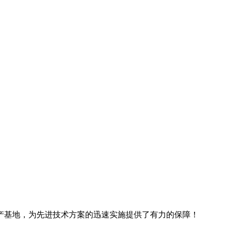
产基地，为先进技术方案的迅速实施提供了有力的保障！