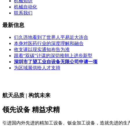
机械知识
机械自动化
联系我们
最新信息
们久违地看到了世界人平易近大连合
本身对医药行业的深度理解和融合
收支请以现实通知布告为准
跟着“双碳”计谋的深切推朝上进步新型
深圳市了望工业自设备无限公司申请一项
为区域展供给人才支持
航天品质 | 构筑未来
领先设备 精益求精
引进国内外先进的精加工设备、钣金加工设备，造就先进的生