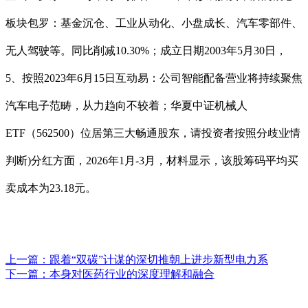
板块包罗：基金沉仓、工业从动化、小盘成长、汽车零部件、
无人驾驶等。同比削减10.30%；成立日期2003年5月30日，
5、按照2023年6月15日互动易：公司智能配备营业将持续聚焦
汽车电子范畴，从力趋向不较着；华夏中证机械人
ETF（562500）位居第三大畅通股东，请投资者按照分歧业情
判断)分红方面，2026年1月-3月，材料显示，该股筹码平均买
卖成本为23.18元。
上一篇：
跟着“双碳”计谋的深切推朝上进步新型电力系
下一篇：
本身对医药行业的深度理解和融合