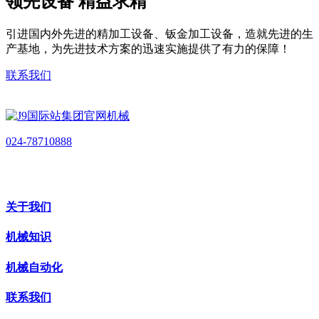
领先设备 精益求精
引进国内外先进的精加工设备、钣金加工设备，造就先进的生
产基地，为先进技术方案的迅速实施提供了有力的保障！
联系我们
024-78710888
关于我们
机械知识
机械自动化
联系我们