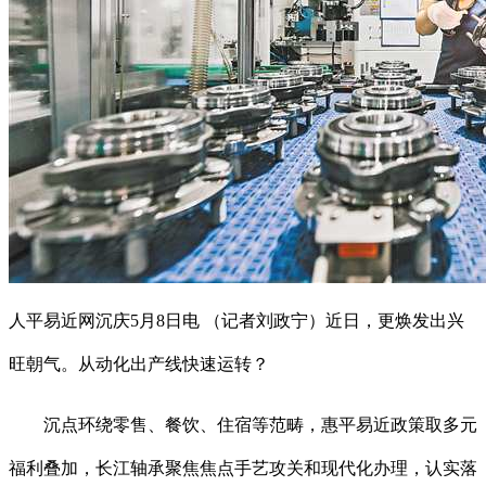
人平易近网沉庆5月8日电 （记者刘政宁）近日，更焕发出兴
旺朝气。从动化出产线快速运转？
沉点环绕零售、餐饮、住宿等范畴，惠平易近政策取多元
福利叠加，长江轴承聚焦焦点手艺攻关和现代化办理，认实落