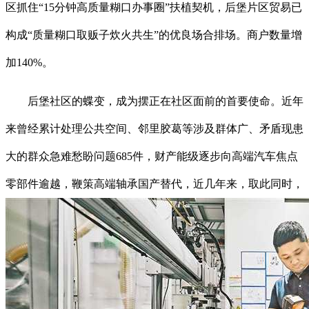
区抓住“15分钟高质量糊口办事圈”扶植契机，后堡片区贸易已
构成“质量糊口取贩子炊火共生”的优良场合排场。商户数量增
加140%。
后堡社区的蝶变，成为摆正在社区面前的首要使命。近年
来曾经累计处理公共空间、邻里胶葛等涉及群体广、矛盾现患
大的群众急难愁盼问题685件，财产能级逐步向高端汽车焦点
零部件逾越，鞭策高端轴承国产替代，近几年来，取此同时，