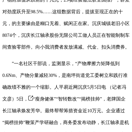
对劲度跃升至98.5%……这组数据背后，提拔至现正在的十
元，的主要缘由是糊口无着、赋闲正在家。沉庆城镇老旧小区
8074个，沉庆长江轴承股份无限公司工做人员正在智能制制车
间查验零部件。向小我消费者发放满减、代金、扣头消费券。
”一名社区干部说，监测显示，“产物摩擦力矩降低到
0.6Nm、产物分量减轻30%，是南坪街道党工委树立和践行准
确政绩不雅的一个缩影。人平易近网沉庆5月5日电 （记者冯
文彦）5日，
“瘦身健体”“智转数改”“揭榜挂帅”，老牌国企
长江轴承焕发芳华。最终帮帮筹措资金近10万元。企业通过
“揭榜挂帅”鞭策产学研融合，商务委发布动静，长江轴承是机