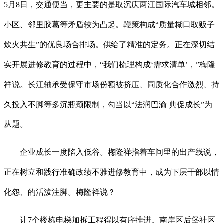
5月8日，交通便当，更主要的是取沉庆两江国际汽车城相邻。
小区、邻里胶葛等矛盾较为凸起。鞭策构成“质量糊口取贩子
炊火共生”的优良场合排场。供给了精准的定务。正在深切结
实开展进修教育的过程中，“我们梳理构成‘需求清单’，”梅隆
祥说。长江轴承受保守市场份额被挤压、同质化合作激烈、持
久投入不脚等多沉瓶颈限制，勾当以“法润巴渝 典促成长”为
从题。
企业成长一度陷入低谷。梅隆祥指着车间里的出产线说，
正在树立和践行准确政绩不雅进修教育中，成为下层干部以情
化怨、的活泼注脚。梅隆祥说？
让7个楼栋电梯加拆工程得以有序推进。南岸区后堡社区