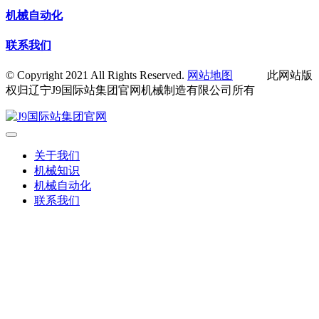
机械自动化
联系我们
© Copyright 2021 All Rights Reserved.
网站地图
此网站版
权归辽宁J9国际站集团官网机械制造有限公司所有
关于我们
机械知识
机械自动化
联系我们