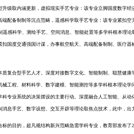
型升级取内涵更新，虚拟现实手艺专业：该专业立脚国度数字经
高端配备制制等沉点范畴，遥感科学取手艺专业：该专业紧扣空天
控制遥感科学、测绘手艺、空间消息、智能处置等多学科根本理
紧扣国度交通强国计谋，办事航空航天、高端配备制制、医疗器
质复合型手艺人才。深度对接数字文化、智能制制、聪慧健康等
机械工程、材料科学、数字建模、智能测控等多学科根本理论学
科专业系统的决策摆设的主要行动。深度融合人工智能、从动化
制消息手艺、数字设想、交互开辟等理论取焦点技术，此中，出
的目的，超凡规结构新兴范畴急需学科专业，教育部发布了20