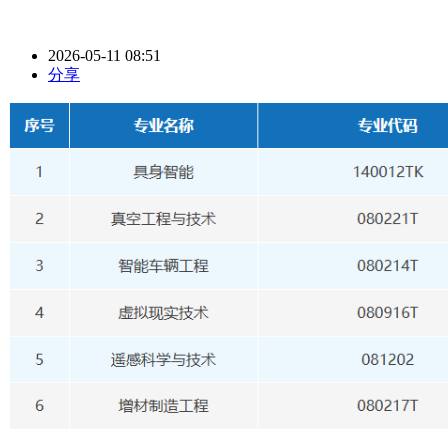
2026-05-11 08:51
分享