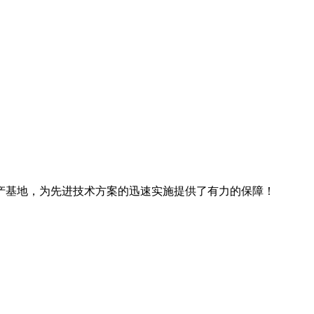
产基地，为先进技术方案的迅速实施提供了有力的保障！