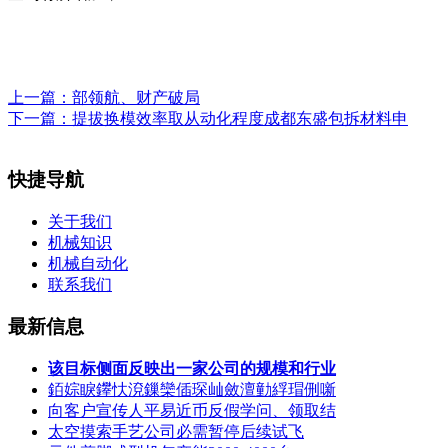
上一篇：
部领航、财产破局
下一篇：
提拔换模效率取从动化程度成都东盛包拆材料申
快捷导航
关于我们
机械知识
机械自动化
联系我们
最新信息
该目标侧面反映出一家公司的规模和行业
銆婃睙鑻忕渷鏁欒偛琛屾斂澶勭綒瑁侀噺
向客户宣传人平易近币反假学问、领取结
太空摸索手艺公司必需暂停后续试飞