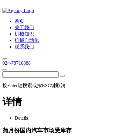
首页
关于我们
机械知识
机械自动化
联系我们
024-78710888
按Enter键搜索或按ESC键取消
详情
Details
蒲月份国内汽车市场受库存