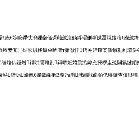
€婃睙鑻忕渷鏁欒偛琛屾斂澶勭綒瑁侀噺鏉冨熀鍑嗐€嬫斂绛栬В
庡叏闈㈠姞寮烘柊鏃朵唬澶т腑灏忓鍔冲姩鏁欒偛鐨勬剰瑙併€嬫
茬郴缁熻仈鐩熷鍖哄缓璁剧鐞嗗姙娉曟湁鍏充簨椤圭殑閫氱煡銆
鐞嗚瀹氥€嬫斂绛栬В璇?/a涓浗绉戝崗銆佹暀鑲查儴鐩稿叧璐