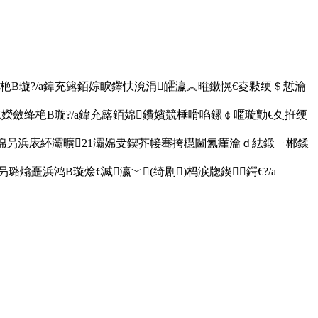
璇?/a鍏充簬銆婃睙鑻忕渷涓皬瀛︽暀鏉愰€夌敤绠＄悊瀹
斂绛栬В璇?/a鍏充簬銆婂鐨嬪競棰嗗啗鏍￠暱璇勯€夊拰绠
婂叧浜庡紑灞曠21灞婂叏鍥芥帹骞挎櫘閫氳瘽瀹ｄ紶鍛ㄧ郴鍒
熻矗浜鸿В璇烩€滅瀛﹀(绮剧)杩涙牎鍥鍔€?/a