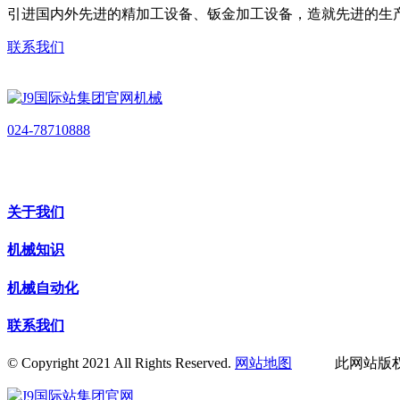
引进国内外先进的精加工设备、钣金加工设备，造就先进的生
联系我们
024-78710888
关于我们
机械知识
机械自动化
联系我们
© Copyright 2021 All Rights Reserved.
网站地图
此网站版权归辽