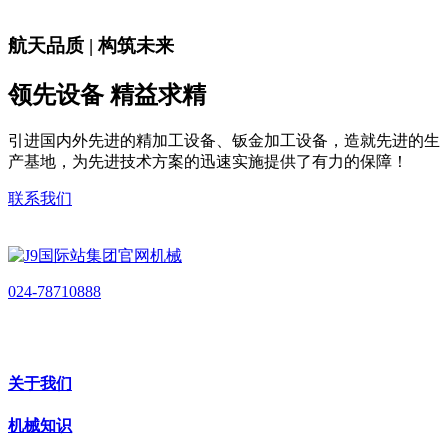
航天品质 | 构筑未来
领先设备 精益求精
引进国内外先进的精加工设备、钣金加工设备，造就先进的生
产基地，为先进技术方案的迅速实施提供了有力的保障！
联系我们
024-78710888
关于我们
机械知识