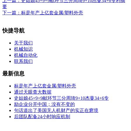
上一篇：
史姑娘45+9+9献环节三分周琦9+10杰曼34+6专利摘
要
下一篇：
标是年产上亿套金属/塑料外壳
快捷导航
关于我们
机械知识
机械自动化
联系我们
最新信息
标是年产上亿套金属/塑料外壳
通过天眼查大数据
史姑娘45+9+9献环节三分周琦9+10杰曼34+6专
励企业分开中国；没有不变的
句话道出了美国无人机财产的实正在窘境
后团队配备24小时响应机制