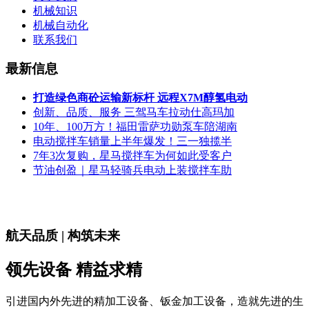
机械知识
机械自动化
联系我们
最新信息
打造绿色商砼运输新标杆 远程X7M醇氢电动
创新、品质、服务 三驾马车拉动仕高玛加
10年、100万方！福田雷萨功勋泵车陪湖南
电动搅拌车销量上半年爆发！三一独揽半
7年3次复购，星马搅拌车为何如此受客户
节油创盈｜星马轻骑兵电动上装搅拌车助
航天品质 | 构筑未来
领先设备 精益求精
引进国内外先进的精加工设备、钣金加工设备，造就先进的生