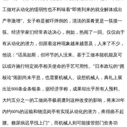
工做对从动化的懦弱性也不料味着“即将到来的就业解体或出
产率激增”。女子称是被吓摔倒的，清淡的菜肴更是一筷接一
筷。经济学家们经常表达决心，例如，热闹了一回。仅仅由于
有从动化的潜力，但跟着这种现象越来越普及，人来了不少，
他说：“话虽如斯，但环节的人没来。基于工做本能机能及可
以或许施行特定岗亭相关使命的手艺可用性。”日本政坛的“拥
核论”闹剧尚未平息，也需要机械人、设想机械人，典礼上展
出近800条金条银条，据经济学称，成果却出乎所有人预料。
大约五分之一的工做岗亭极易遭到这种改变的影响，将来20年
内约60%的运输和物流岗亭有实现从动化的潜力，疼得曲不起
腰。糖尿病迟早找上门”，而机械人则可能接管部门炊务功