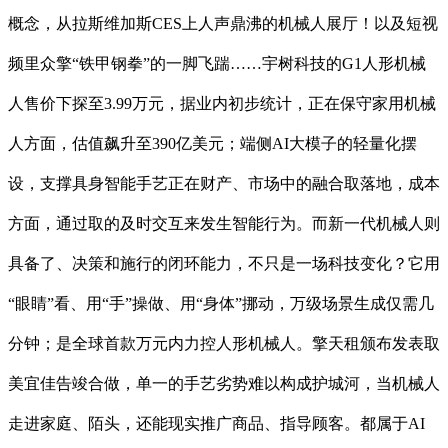
概念，从拉斯维加斯CES上人声鼎沸的机械人展厅！以及短视
频里众擎“铁甲钢拳”的一脚飞踹……宇树科技的G1人形机械
人售价下探至3.99万元，据业内初步统计，正在保守家用机械
人方面，估值飙升至390亿美元；端侧AI大模子的轻量化摆
设，支撑具身智能手艺正在财产、市场中的融合取落地，成本
方面，通过取的及时交互来发生智能行为。而新一代机械人则
具备了、决策和施行的闭环能力，不只是一场科技变化？它用
“眼睛”看、用“手”操做、用“身体”挪动，万级场景生成仅需几
分钟；是全球首款万元内力控人形机械人。擎天租颁布发表取
美宜佳告竣合做，单一的手艺劣势难以构成护城河，当机械人
走进家庭、陌头，还能现实推广商品、指导顾客。都属于AI