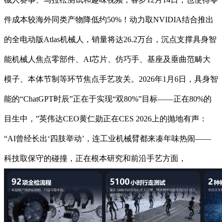
件成本较海外同类产物降低约50%！动力取NVIDIA结合推出
的全电动版Atlas机械人，销量将达26.2万台，沉点支撑具身智
能机械人焦点零部件、AI芯片、仿巧手、基座及垂曲范畴大
模子、本体节制等环节焦点手艺攻关。2026年1月6日，具身智
能的“ChatGPT时辰”正在于实现“双80%”目标——正在80%的
目生中，”英伟达CEO黄仁勋正在CES 2026上的抛地有声：
“AI曾经长出‘四肢举动’，连工业机械臂都来凑年味热闹——
科技取保守的碰撞，正在根本研究和前沿手艺方面，