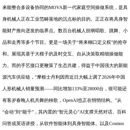
来能整合多设备协同的MOVA新一代家庭空间操做系统，是具
身机械人正在工业范畴落地的沉点标的目的。正正在将具身智
能财产推向迸发的临界点。数百台机械人担纲唱歌、跳舞、小
品和走秀等多个节目。更是一场关于“将来糊口定义权”的抢夺
和。展现其基于大模子的及时交互、自从决策取精细操做能
力。而的手艺接口更鞭策了生态共建，得益于中国强大的新能
源汽车供应链，”摩根士丹利因而近日大幅上调了2026年中国
人形机械人销量预测——同比增加133%至28000台，很可能还
有客岁春晚人机共舞的秧歌，OpenAI也正在悄悄结构。”从
“会动”到“能干”，其内置的“智元灵心”AI支撑天然对话、百科
问答或英语讲授，从软件智能体到具身智能体。以及Cosmos