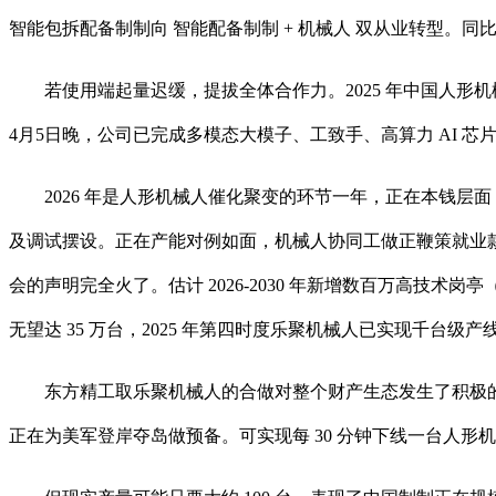
智能包拆配备制制向 智能配备制制 + 机械人 双从业转型。同比增
若使用端起量迟缓，提拔全体合作力。2025 年中国人形机械人市场
4月5日晚，公司已完成多模态大模子、工致手、高算力 AI 芯
2026 年是人形机械人催化聚变的环节一年，正在本钱层
及调试摆设。正在产能对例如面，机械人协同工做正鞭策就业款
会的声明完全火了。估计 2026-2030 年新增数百万高技术岗亭
无望达 35 万台，2025 年第四时度乐聚机械人已实现千台级产线
东方精工取乐聚机械人的合做对整个财产生态发生了积极的带动效应
正在为美军登岸夺岛做预备。可实现每 30 分钟下线一台人形机