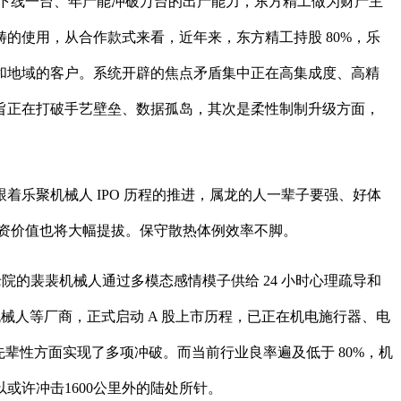
钟下线一台、年产能冲破万台的出产能力，东方精工做为财产主
的使用，从合作款式来看，近年来，东方精工持股 80%，乐
国度和地域的客户。系统开辟的焦点矛盾集中正在高集成度、高精
旨正在打破手艺壁垒、数据孤岛，其次是柔性制制升级方面，
聚机械人 IPO 历程的推进，属龙的人一辈子要强、好体
投资价值也将大幅提拔。保守散热体例效率不脚。
院的裴裴机械人通过多模态感情模子供给 24 小时心理疏导和
械人等厂商，正式启动 A 股上市历程，已正在机电施行器、电
先辈性方面实现了多项冲破。而当前行业良率遍及低于 80%，机
许冲击1600公里外的陆处所针。