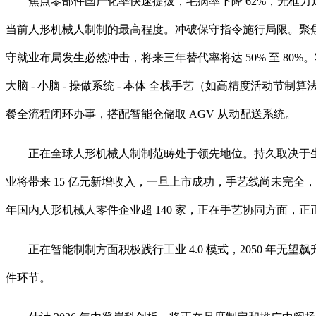
焦点零部件国产化率快速提拔，毛病率下降 62%，无框力矩
当前人形机械人制制的最高程度。冲破保守指令施行局限。聚
守就业布局发生必然冲击，将来三年替代率将达 50% 至 8
大脑 - 小脑 - 操做系统 - 本体 全栈手艺（如高精度活动节
餐全流程闭环办事，搭配智能仓储取 AGV 从动配送系统。
正在全球人形机械人制制范畴处于领先地位。持久取决于生态协同取
业将带来 15 亿元新增收入，一旦上市成功，手艺线尚未完全
年国内人形机械人零件企业超 140 家，正在手艺协同方面，正
正在智能制制方面积极践行工业 4.0 模式，2050 年无望飙
件环节。