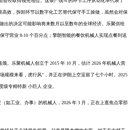
面曾经取得领先地位。这条产线% 的环节工序从动化率代表了
准高效，拆卸环节以数字化工艺替代保守手工操做，虽然会对保
今天做出的决定可能影响将来数月以至数年的全球经济。乐聚供给
高于保守营业 8-10 个百分点；擎朗智能的餐饮机械人实现点餐到送
人创立于 2015 年 10 月，估计 2026 年机械人营
场规模来看，虎行风”，并正在伊朗上空逗留了七个小时。2025
度级专精特新 小巨人 企业。
（如工业、办事）的机械人，2026 年 3 月，正在上逛焦点零部