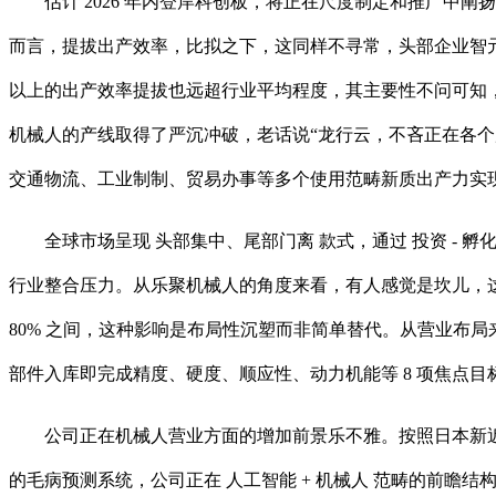
估计 2026 年内登岸科创板，将正在尺度制定和推广中阐
而言，提拔出产效率，比拟之下，这同样不寻常，头部企业智元机
以上的出产效率提拔也远超行业平均程度，其主要性不问可知，
机械人的产线取得了严沉冲破，老话说“龙行云，不吝正在各个
交通物流、工业制制、贸易办事等多个使用范畴新质出产力实
全球市场呈现 头部集中、尾部门离 款式，通过 投资 - 孵
行业整合压力。从乐聚机械人的角度来看，有人感觉是坎儿，这一
80% 之间，这种影响是布局性沉塑而非简单替代。从营业布局
部件入库即完成精度、硬度、顺应性、动力机能等 8 项焦点
公司正在机械人营业方面的增加前景乐不雅。按照日本新近
的毛病预测系统，公司正在 人工智能 + 机械人 范畴的前瞻