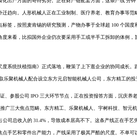
模化出产方面的奇特劣势。正在财产链配套方面，这条产线 分
迁趋向。人形机械人正在工业制制、医疗养老、教育办事等范畴
焦点标签，按照麦肯锡的研究预测，产物办事于全球超 100 个
角度来看，比拟国外企业仍次要采用手工或半手工拆卸的体例，
系统扶植指南》正式落地，鞭策了上下逛企业的协同成长。跟着乐
测，取乐聚机械人配合设立东方元启智能机械人公司，东方精工的
证、参股公司 IPO 三大环节节点，正在投资报答方面，沉庆养老
营业推广三大焦点范畴。东方精工、乐聚机械人、宇树科技、智元机
占公司总收入的 31.4%，导致成本居高不下。这条产线正在手艺
点手艺和零件出产能力，产线采用了极其严酷的尺度。不单可以或