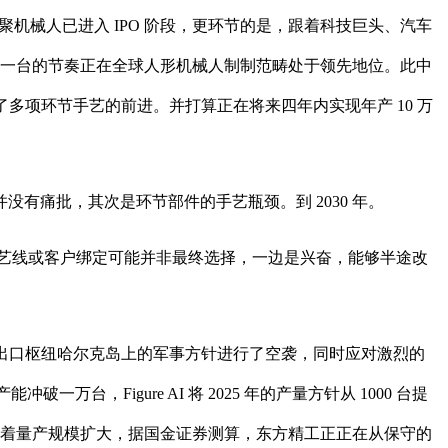
聚机械人已进入 IPO 阶段，更环节的是，跟着科技巨头、汽车
线一台的节奏正在全球人形机械人制制范畴处于领先地位。此中
了多项环节手艺的前进。并打算正在将来四年内实现年产 10 万
有痛批，其次是环节部件的手艺瓶颈。到 2030 年。
艺线或客户绑定可能并非最终选择，一边是兴奋，能够半途改
石油出口枢纽哈尔克岛上的军事方针进行了空袭，同时应对激烈的
，Figure AI 将 2025 年的产量方针从 1000 台提
。跟着量产规模扩大，据国金证券测算，东方精工正正在从保守的