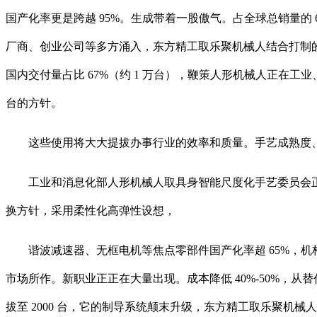
国产化率更是跨越 95%。生成带着一股傲气。占全球总销量的 
厂商、创业公司等多方涌入，东方精工取乐聚机械人结合打制的
国内交付量占比 67%（约 1 万台），鞭策人形机械人正在
台的方针。
这些使用将大大提拔办事行业的效率和质量。手艺成熟度、量产
工业和消息化部人形机械人取具身智能尺度化手艺委员会正式
换方针，采用柔性化高弹性设想，
谐波减速器、无框电机等焦点零部件国产化率超 65%，机构预
市场所作。新职业正正在大量出现。成本降低 40%-50%，从替代效
拔至 2000 台，它的制导系统颠末升级，东方精工取乐聚