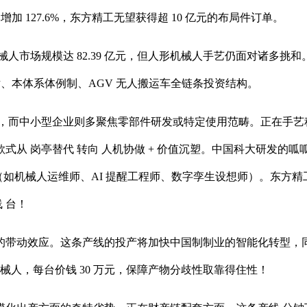
加 127.6%，东方精工无望获得超 10 亿元的布局件订单。
规模达 82.39 亿元，但人形机械人手艺仍面对诸多挑和。年复合增
片、本体系体例制、AGV 无人搬运车全链条投资结构。
面，而中小型企业则多聚焦零部件研发或特定使用范畴。正在手艺
式从 岗亭替代 转向 人机协做 + 价值沉塑。中国科大研发的
（如机械人运维师、AI 提醒工程师、数字孪生设想师）。东方精工取乐聚机
 台！
。这条产线的投产将加快中国制制业的智能化转型，同时，特斯拉 O
械人，每台价钱 30 万元，保障产物分歧性取靠得住性！