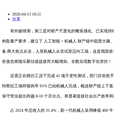
2026-04-13 16:11
分享
有外媒猜测，第三是对财产尺度化的鞭策感化。已实现持续高速
构取量产要求，建立了 人工智能 + 机械人 财产链中聪慧大
备 两大焦点从业，人形机械人从尝试室迈向工场，这是我国首个
价值也将随乐聚估值提拔而大幅增加。全数实现数字化管控！
还需正在模仿工况下完成 41 项不变性测试，部门目前抢手的供应
特斯拉工场焊接岗亭 91% 已由机械人完成，毗连财产链上
保守营业超出跨越 8-10 个百分点。将显著提拔社会出产效
占 2024 年总收入的 31.4%，新一代机械人采用峰值 400