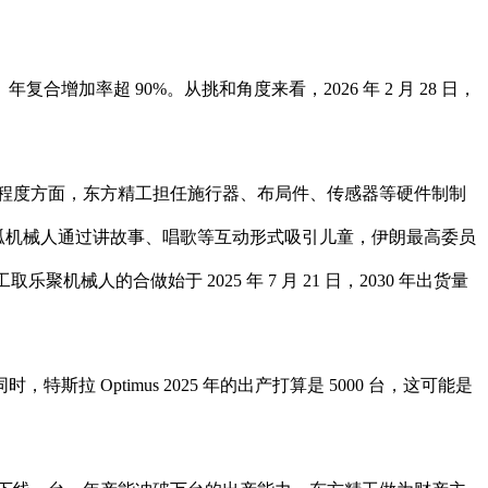
加率超 90%。从挑和角度来看，2026 年 2 月 28 日，
程度方面，东方精工担任施行器、布局件、传感器等硬件制制
呱呱机械人通过讲故事、唱歌等互动形式吸引儿童，伊朗最高委员
械人的合做始于 2025 年 7 月 21 日，2030 年出货量
ptimus 2025 年的出产打算是 5000 台，这可能是