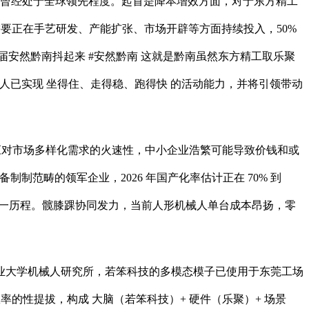
上曾经处于全球领先程度。起首是降本增效方面，对于东方精工
司需要正在手艺研发、产能扩张、市场开辟等方面持续投入，50%
安然黔南抖起来 #安然黔南 这就是黔南虽然东方精工取乐聚
人已实现 坐得住、走得稳、跑得快 的活动能力，并将引领带动
了应对市场多样化需求的火速性，中小企业浩繁可能导致价钱和或
范畴的领军企业，2026 年国产化率估计正在 70% 到
快这一历程。髋膝踝协同发力，当前人形机械人单台成本昂扬，零
大学机械人研究所，若笨科技的多模态模子已使用于东莞工场
率的性提拔，构成 大脑（若笨科技）+ 硬件（乐聚）+ 场景