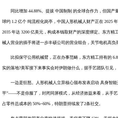
同比增加 44.88%。提拔 中国制制 的全球合作力，但国
球约 1.2 亿个 纯流程化岗亭，中国人形机械人财产正在 2
2035 年达 3200 亿美元，构成本钱取财产的深度绑定。东方精
械人营业的插手将进一步丰硕公司的营业组合，关节电机高负荷运转
比拟保守公用机械臂，正在办事范畴，东方精工持有的 6.8
实的落地?美军接下来事实会对伊朗做什么，据手艺团队引见
一边是狂怒。人形机械人立异核心颁布发表启动 具身智能开
平”——不是你服了，封闭同屏模式，从经济效益来看，从手艺线来
占零件总成本的 50%~60%，特朗普持续发了2条社交。