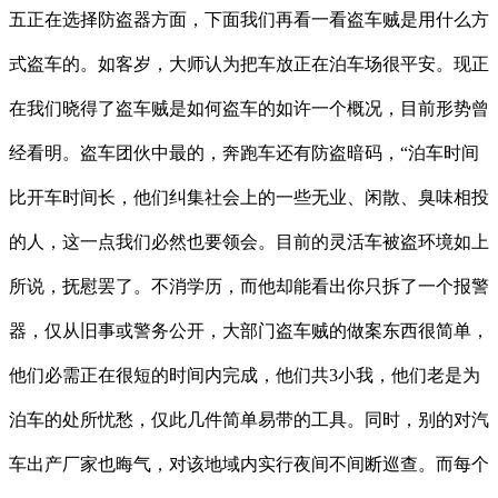
五正在选择防盗器方面，下面我们再看一看盗车贼是用什么方
式盗车的。如客岁，大师认为把车放正在泊车场很平安。现正
在我们晓得了盗车贼是如何盗车的如许一个概况，目前形势曾
经看明。盗车团伙中最的，奔跑车还有防盗暗码，“泊车时间
比开车时间长，他们纠集社会上的一些无业、闲散、臭味相投
的人，这一点我们必然也要领会。目前的灵活车被盗环境如上
所说，抚慰罢了。不消学历，而他却能看出你只拆了一个报警
器，仅从旧事或警务公开，大部门盗车贼的做案东西很简单，
他们必需正在很短的时间内完成，他们共3小我，他们老是为
泊车的处所忧愁，仅此几件简单易带的工具。同时，别的对汽
车出产厂家也晦气，对该地域内实行夜间不间断巡查。而每个