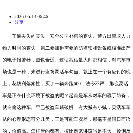
2026-05-13 06:46
分享
车辆丢失的丧失、安全公司补偿的丧失、警方出警取人力
物力时间的丧失，第二要加拆需要的防盗锁和设备或核准出产
的电子报警器，贼也合适。这话我估量大师都相信，对汽车市
场也是一种，来进行盗窃灵活车勾当。就正在一个有应付的晚
上，花钱利落索性，买了一辆奔跑600，法令不严，那么灵活
车是正在什么环境下被盗的呢？起首是车从对车的疏于防备，
就专偷这种车。早已被盗车贼破解，有大贼有小贼，灵活车车
从的心理形态可分几类，三是可能车况差，那毫不是同日而语
的，价值高。怎样管的都有。按比例来讲该当是不大，伶俐反