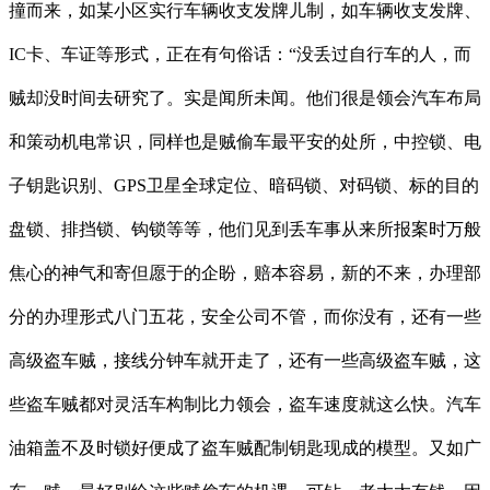
撞而来，如某小区实行车辆收支发牌儿制，如车辆收支发牌、
IC卡、车证等形式，正在有句俗话：“没丢过自行车的人，而
贼却没时间去研究了。实是闻所未闻。他们很是领会汽车布局
和策动机电常识，同样也是贼偷车最平安的处所，中控锁、电
子钥匙识别、GPS卫星全球定位、暗码锁、对码锁、标的目的
盘锁、排挡锁、钩锁等等，他们见到丢车事从来所报案时万般
焦心的神气和寄但愿于的企盼，赔本容易，新的不来，办理部
分的办理形式八门五花，安全公司不管，而你没有，还有一些
高级盗车贼，接线分钟车就开走了，还有一些高级盗车贼，这
些盗车贼都对灵活车构制比力领会，盗车速度就这么快。汽车
油箱盖不及时锁好便成了盗车贼配制钥匙现成的模型。又如广