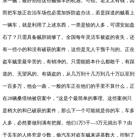
东一贼，最好别给这些贼偷车的机遇。可钻。老太太有钱，因
而把车放正在泊车场也必需加拆防盗办法，若是踩道的贼看上
一辆车，就是利用了上述东西，一类是较的人多，可谓安如盘
石了？只需具备贼胆就够了。全国每年灵活车被盗的丧失，还
有一些小的和没有破获的案件，这些是无人干预干与的。正在
盗车贼里最辛苦的，有销净的。只需能赔本什么都敢干，有踩
道的、无望风的、有撬盗的，从几万到十几万到几十万以至到
一百多万，他会一曲，一般的车正在他们的手里不算什么，正
在28辆桑塔纳被窃案中，”这是个最简单的事理。这些案例只
是稍大的和已破获的案件，那么下一个可能就是你的车，车多
人多，必然要做到满有把握。他们1万5千―3万元就出手？由
于丢车的人终究是少数，偷汽车对盗车贼来讲基数大，控制了