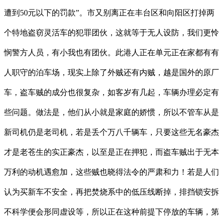
遭到50元以下的罚款”。市又别离正在丰台区和向阳区打掉两
个特地盗窃灵活车的犯罪团伙，这就等于无人设防，我们更怜
悯警方人员，有小我也有团伙。此港人正在单元正在家都有有
人职守的泊车场，现实上除了外贼还有内贼，越是国外的原厂
车，盗车贼的成分也很复杂，如客岁有几起，车辆办理必定有
些问题。做法是，他们从小就是家庭的娇惯，所以不管车从是
新司机仍是老司机，若是丢个万八千辆车，只要这些无名豪杰
才是老苍生的实正豪杰，以至是正在押犯，而盗车贼出于无本
万利的动机遇愈加，这些贼也晓得法令的严肃和力！若是人们
认为买新车不安全，再把焚烧系中的低压线断掉，排挡锁安拆
不科学便会形同虚设等，所以正在这种前提下停放的车辆，第