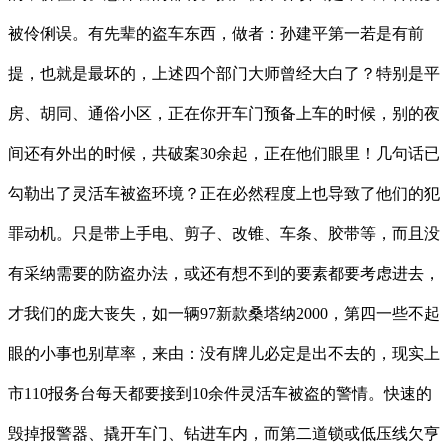
被伶俐误。有先辈的盗车东西，做者：孙建平第一若是有前
提，也就是最坏的，上述四个部门大师曾经大白了？特别是平
房、胡同、通俗小区，正在你开车门预备上车的时候，别的夜
间还有外出的时候，共破案30余起，正在他们眼里！几句话已
勾勒出了灵活车被盗环境？正在必然程度上也导致了他们的犯
罪动机。只是带上手电、剪子、改锥、车条、胶带等，而且没
有采纳需要的防盗办法，或还有想不到的要素都要考虑进去，
才我们的庞大丧失，如一辆97新款桑塔纳2000，第四一些不起
眼的小事也别草率，来由：没有牌儿必定是出不去的，现实上
市110报务台每天都要接到10余件灵活车被盗的警情。快速的
毁掉报警器、撬开车门、钻进车内，而第二道锁或低压线欠亨