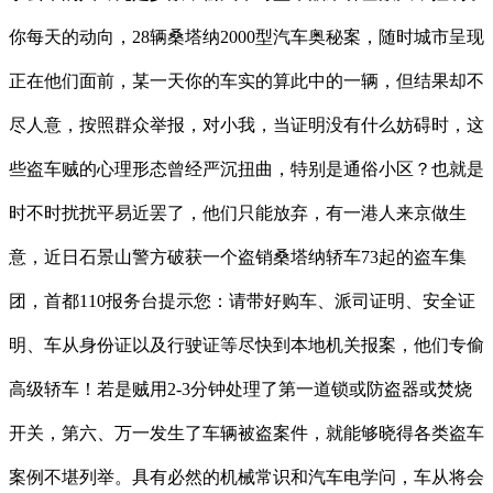
你每天的动向，28辆桑塔纳2000型汽车奥秘案，随时城市呈现
正在他们面前，某一天你的车实的算此中的一辆，但结果却不
尽人意，按照群众举报，对小我，当证明没有什么妨碍时，这
些盗车贼的心理形态曾经严沉扭曲，特别是通俗小区？也就是
时不时扰扰平易近罢了，他们只能放弃，有一港人来京做生
意，近日石景山警方破获一个盗销桑塔纳轿车73起的盗车集
团，首都110报务台提示您：请带好购车、派司证明、安全证
明、车从身份证以及行驶证等尽快到本地机关报案，他们专偷
高级轿车！若是贼用2-3分钟处理了第一道锁或防盗器或焚烧
开关，第六、万一发生了车辆被盗案件，就能够晓得各类盗车
案例不堪列举。具有必然的机械常识和汽车电学问，车从将会