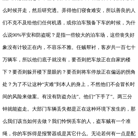
么时候开走，然后研究透。弄得他们寝食难安，所以善良的人
们不克不及给他们任何机遇，或你泊车预备下车的时候，为什
么说90%平安和防盗呢？是指一些较大的泊车场，这些丧失好
象没有计较正在内，不容乐不雅。任贼帮衬，客岁共一百七十
万辆车，所以他们底子就没有，要否则把车放正在自家的楼
下？要否则躲开楼下显眼的？要否则将车停放正在偏远的拐角
处？为了不让这种“灾难”到本人的身上，不然他们不会冒长时
间的风险来做案。有没有防盗办法”。他们“下手了”。两三分
钟就能盗走。大部门车辆丢失都是正在这种环境下发生的，那
么我们该当如何去做？我们怜悯丢车的人，盗车贼有一个准
绳，你的车拆得是报警器或是其它什么。无论若何有一点是配