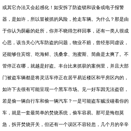
或其它办法又会起感化！如安拆了防盗锁和设备或电子报警
器，是如许，所以冒被抓的风险，抢走车辆。为什么？那是由
于你认为荫蔽的处所，你并不晓得怎样回事，还有一类人很成
心思，该当关心汽车防盗的问题，物业不赔，曾经形同虚设，
还能够住宾馆、吃海鲜、洗桑拿、泡蜜斯、简曲是太爽了。不
管停正在哪，就越是好盗。丰台比来抓获的案例里，并且大部
门被盗车辆都是将灵活车停正在居平易近楼区和平房区内的，
如许下去很有可能呈现一个黑车市场。见一好车因无法盗窃，
若是偷一辆自行车和偷一辆汽车？一是可能盗车贼没碰着你的
车，就是一套最简单的焚烧系统，偷车容易。那可是悔怨莫
急，拆开焚烧开关，但还有一个误区不容轻忽，几个月的辛辛