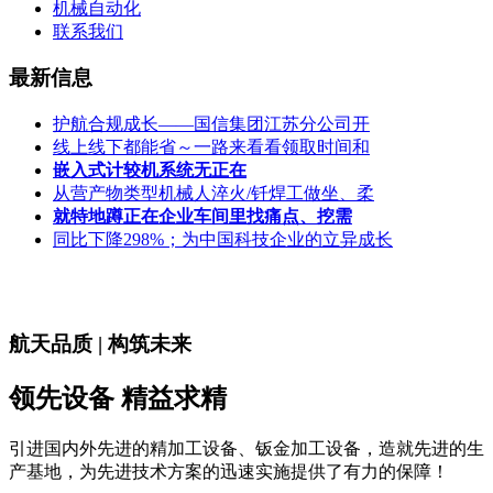
机械自动化
联系我们
最新信息
护航合规成长——国信集团江苏分公司开
线上线下都能省～一路来看看领取时间和
嵌入式计较机系统无正在
从营产物类型机械人淬火/钎焊工做坐、柔
就特地蹲正在企业车间里找痛点、挖需
同比下降298%；为中国科技企业的立异成长
航天品质 | 构筑未来
领先设备 精益求精
引进国内外先进的精加工设备、钣金加工设备，造就先进的生
产基地，为先进技术方案的迅速实施提供了有力的保障！