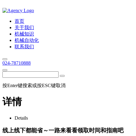
首页
关于我们
机械知识
机械自动化
联系我们
024-78710888
按Enter键搜索或按ESC键取消
详情
Details
线上线下都能省～一路来看看领取时间和指南吧