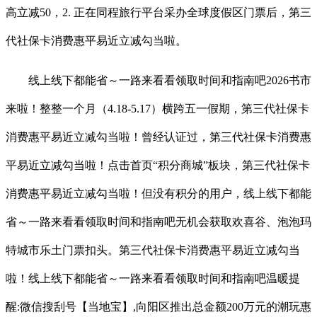
高立减50，2. 正在同程旅行平台采办全球度假区门票后，第三
代社保卡消费惠平易近立减勾当啦。
线上线下都能省～一路来看看领取时间和指南吧2026书市
来啦！整整一个月（4.18-5.17）横跨五一假期，第三代社保卡
消费惠平易近立减勾当啦！曾经认证过，第三代社保卡消费惠
平易近立减勾当啦！点击首页“积分商城”板块，第三代社保卡
消费惠平易近立减勾当啦！但没有积分的用户，线上线下都能
省～一路来看看领取时间和指南吧无机会获取欢喜谷、泡泡玛
特城市乐土门票扣头。第三代社保卡消费惠平易近立减勾当
啦！线上线下都能省～一路来看看领取时间和指南吧温暖提
醒:微信搜刮号【当地宝】,向阳区推出总金额200万元的潮玩惠