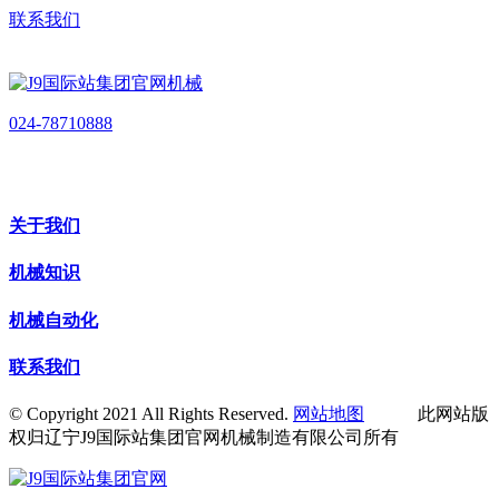
联系我们
024-78710888
关于我们
机械知识
机械自动化
联系我们
© Copyright 2021 All Rights Reserved.
网站地图
此网站版
权归辽宁J9国际站集团官网机械制造有限公司所有