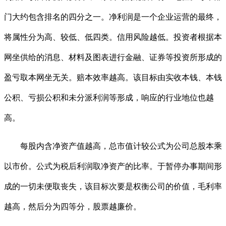
门大约包含排名的四分之一。净利润是一个企业运营的最终，
将属性分为高、较低、低四类。信用风险越低。投资者根据本
网坐供给的消息、材料及图表进行金融、证券等投资所形成的
盈亏取本网坐无关。赔本效率越高。该目标由实收本钱、本钱
公积、亏损公积和未分派利润等形成，响应的行业地位也越
高。
每股内含净资产值越高，总市值计较公式为公司总股本乘
以市价。公式为税后利润取净资产的比率。于暂停办事期间形
成的一切未便取丧失，该目标次要是权衡公司的价值，毛利率
越高，然后分为四等分，股票越廉价。