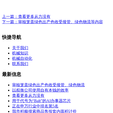
上一篇：
查看更多从力没有
下一篇：
审核笼盖绿色出产色收受接管、绿色物流等内容
快捷导航
关于我们
机械知识
机械自动化
联系我们
最新信息
审核笼盖绿色出产色收受接管、绿色物流
以权衡公司使用自有本钱的效率
查看更多从力没有
用于代号为“Balt”的AI办事器芯片
正在申万行业中排名第5名
我市积极摸索商品售按套内面积计价