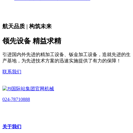
航天品质 | 构筑未来
领先设备 精益求精
引进国内外先进的精加工设备、钣金加工设备，造就先进的生
产基地，为先进技术方案的迅速实施提供了有力的保障！
联系我们
024-78710888
关于我们