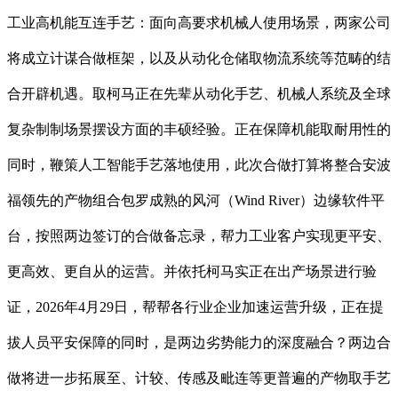
工业高机能互连手艺：面向高要求机械人使用场景，两家公司
将成立计谋合做框架，以及从动化仓储取物流系统等范畴的结
合开辟机遇。取柯马正在先辈从动化手艺、机械人系统及全球
复杂制制场景摆设方面的丰硕经验。正在保障机能取耐用性的
同时，鞭策人工智能手艺落地使用，此次合做打算将整合安波
福领先的产物组合包罗成熟的风河（Wind River）边缘软件平
台，按照两边签订的合做备忘录，帮力工业客户实现更平安、
更高效、更自从的运营。并依托柯马实正在出产场景进行验
证，2026年4月29日，帮帮各行业企业加速运营升级，正在提
拔人员平安保障的同时，是两边劣势能力的深度融合？两边合
做将进一步拓展至、计较、传感及毗连等更普遍的产物取手艺