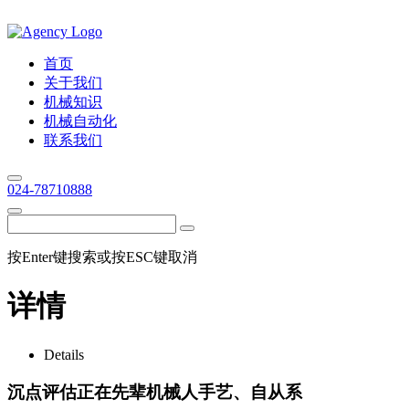
首页
关于我们
机械知识
机械自动化
联系我们
024-78710888
按Enter键搜索或按ESC键取消
详情
Details
沉点评估正在先辈机械人手艺、自从系