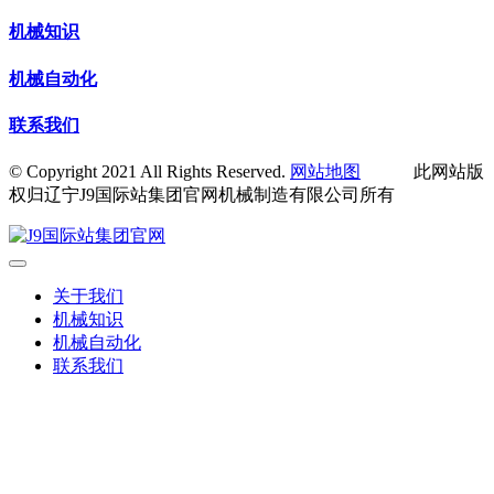
机械知识
机械自动化
联系我们
© Copyright 2021 All Rights Reserved.
网站地图
此网站版
权归辽宁J9国际站集团官网机械制造有限公司所有
关于我们
机械知识
机械自动化
联系我们