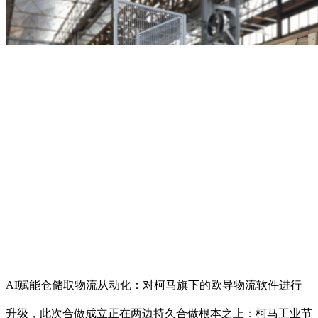
AI赋能仓储取物流从动化：对柯马旗下的欧导物流软件进行
升级，此次合做成立正在两边持久合做根本之上：柯马工业节